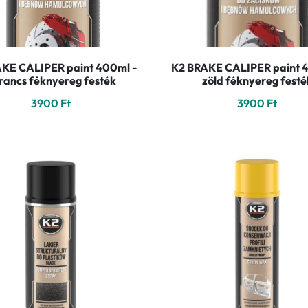
KE CALIPER paint 400ml -
K2 BRAKE CALIPER paint 
rancs féknyereg festék
zöld féknyereg festé
3900
Ft
3900
Ft