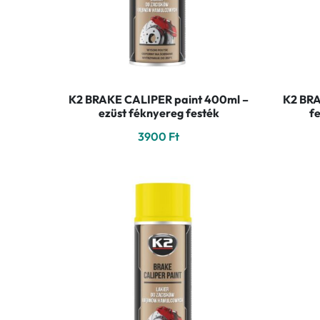
K2 BRAKE CALIPER paint 400ml –
K2 BRA
ezüst féknyereg festék
f
3900
Ft