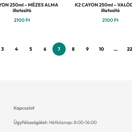
YON 250ml – MÉZES ALMA
K2 CAYON 250ml – VALÓ
illatosító
illatosító
2100
Ft
2100
Ft
3
4
5
6
7
8
9
10
…
2
Kapcsolat
Ügyfélszolgálat:
Hétköznap: 8:00-16:00