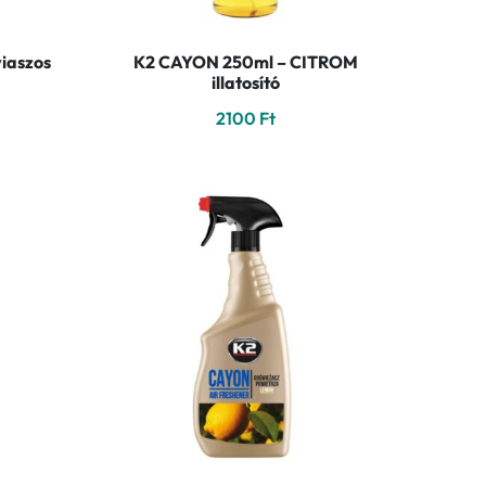
iaszos
K2 CAYON 250ml – CITROM
illatosító
2100
Ft