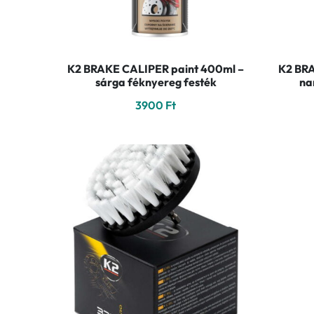
K2 BRAKE CALIPER paint 400ml –
K2 BRA
sárga féknyereg festék
na
3900
Ft