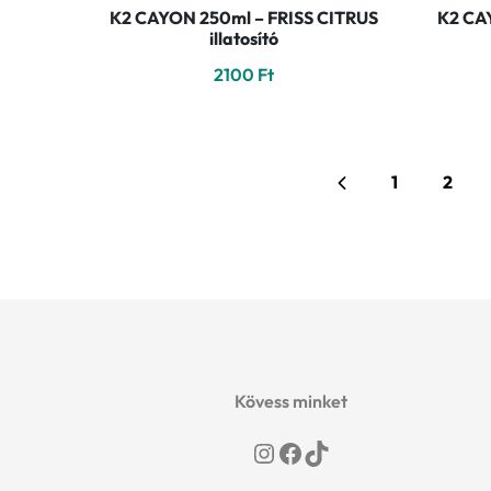
K2 CAYON 250ml – FRISS CITRUS
K2 CA
illatosító
2100
Ft
1
2
Kövess minket
Instagram
Facebook
TikTok