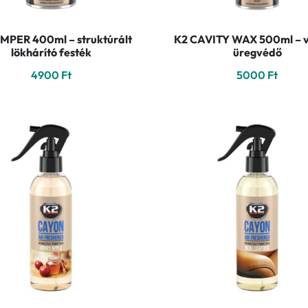
MPER 400ml – struktúrált
K2 CAVITY WAX 500ml – v
lökhárító festék
üregvédő
4900
Ft
5000
Ft