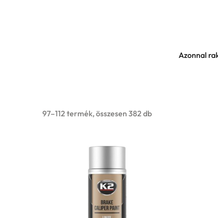
Skip
Skip
to
to
Azonnal rak
navigation
content
97–112 termék, összesen 382 db