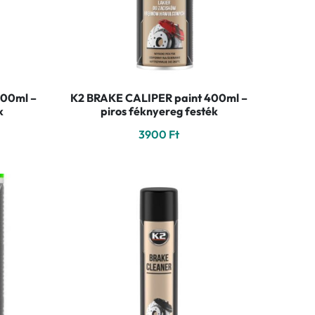
400ml –
K2 BRAKE CALIPER paint 400ml –
k
piros féknyereg festék
3900
Ft