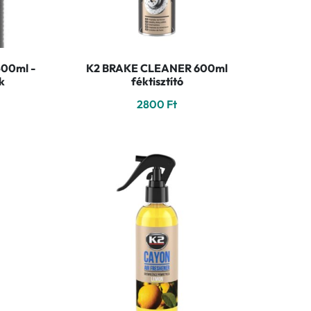
400ml -
K2 BRAKE CLEANER 600ml
k
féktisztító
2800
Ft