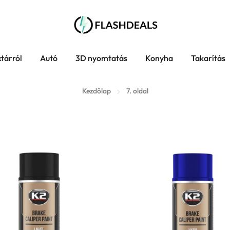
tárról
Autó
3D nyomtatás
Konyha
Takarítás
Kezdőlap
7. oldal