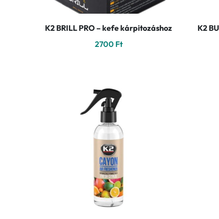
K2 BRILL PRO – kefe kárpitozáshoz
K2 BU
2700
Ft