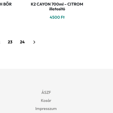
DI BŐR
K2 CAYON 700ml – CITROM
illatosító
4500
Ft
2
23
24
ÁSZF
Kosár
Impresszum