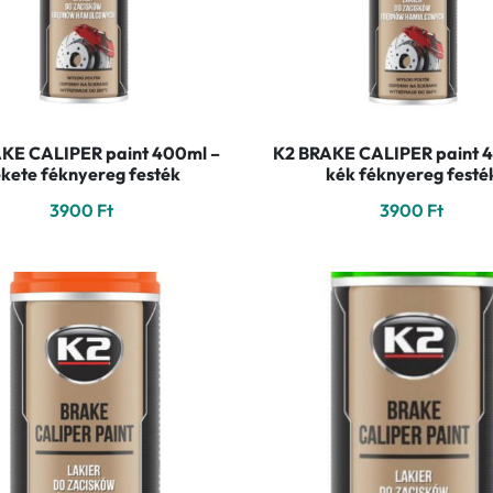
KE CALIPER paint 400ml –
K2 BRAKE CALIPER paint 
ekete féknyereg festék
kék féknyereg festé
3900
Ft
3900
Ft