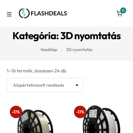
0
Skip
Skip
to
to
M
navigation
content
Azonnal raktárról
Kategória: 3D nyomtatás
e
Autó
n
Kezdőlap
3D nyomtatás
u
3D nyomtatás
1–16 termék, összesen 24 db
Konyha
Takarítás
-17%
-17%
Játék