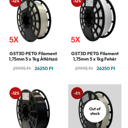
-12%
-12%
GST3D PETG Filament
GST3D PETG Filament
1,75mm 5 x 1kg Átlátszó
1,75mm 5 x 1kg Fehér
Original
Current
Original
Curre
29995
Ft
26250
Ft
29995
Ft
26250
Ft
price
price
price
price
was:
is:
was:
is:
29995 Ft.
26250 Ft.
29995 Ft.
26250 
-12%
-8%
Out of
stock