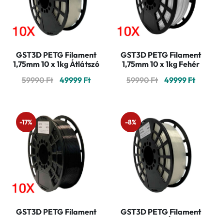
GST3D PETG Filament
GST3D PETG Filament
1,75mm 10 x 1kg Átlátszó
1,75mm 10 x 1kg Fehér
Original
Current
Original
Curre
59990
Ft
49999
Ft
59990
Ft
49999
Ft
price
price
price
price
was:
is:
was:
is:
59990 Ft.
49999 Ft.
59990 Ft.
49999 
-17%
-8%
GST3D PETG Filament
GST3D PETG Filament