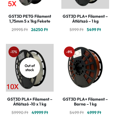
GST3D PETG Filament
GST3D PLA+ Filament –
1,75mm 5 x 1kg Fekete
Átlátszó – 1 kg
Original
Current
Original
Curren
29995
Ft
26250
Ft
5999
Ft
5499
Ft
price
price
price
price
was:
is:
was:
is:
29995 Ft.
26250 Ft.
5999 Ft.
5499 Ft
-17%
-9%
Out of
stock
GST3D PLA+ Filament –
GST3D PLA+ Filament –
Átlátszó -10 x 1 kg
Barna – 1 kg
Original
Current
Original
Curren
59990
Ft
49999
Ft
5499
Ft
4999
Ft