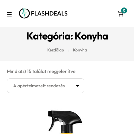
0
Skip
Skip
to
to
M
navigation
content
Azonnal raktárról
Kategória: Konyha
e
Autó
n
Kezdőlap
Konyha
u
3D nyomtatás
Mind a(z) 15 találat megjelenítve
Konyha
Takarítás
Játék