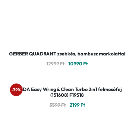
GERBER QUADRANT zsebkés, bambusz markolattal
Original
Current
12999
Ft
10990
Ft
price
price
was:
is:
12999 Ft.
10990 Ft.
VILEDA Easy Wring & Clean Turbo 2in1 felmosófej
-39%
(151608) F19518
Original
Current
3599
Ft
2199
Ft
price
price
was:
is:
3599 Ft.
2199 Ft.