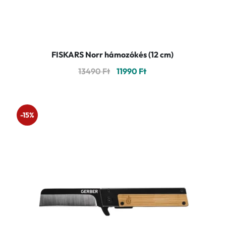
FISKARS Norr hámozókés (12 cm)
Original
Current
13490
Ft
11990
Ft
price
price
was:
is:
13490 Ft.
11990 Ft.
-15%