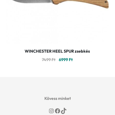
WINCHESTER HEEL SPUR zsebkés
Original
Current
7499
Ft
6999
Ft
price
price
was:
is:
7499 Ft.
6999 Ft.
Kövess minket
Instagram
Facebook
TikTok