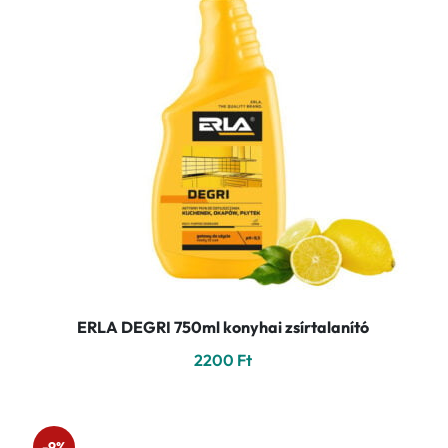
ERLA DEGRI 750ml konyhai zsírtalanító
2200
Ft
-9%