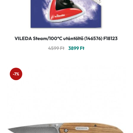
VILEDA Steam/100°C utántöltő (146576) F18123
Original
Current
4599
Ft
3899
Ft
price
price
was:
is:
4599 Ft.
3899 Ft.
-7%