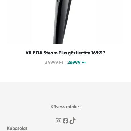
VILEDA Steam Plus gőztisztító 168917
Original
Current
34999
Ft
26999
Ft
price
price
was:
is:
34999 Ft.
26999 Ft.
Kövess minket
Instagram
Facebook
TikTok
Kapcsolat