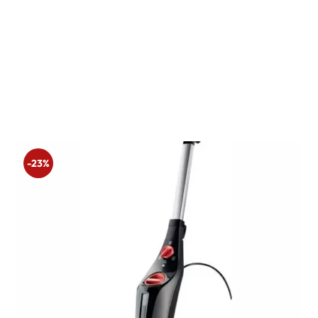
price
price
was:
is:
3599 Ft.
2199 Ft.
-23%