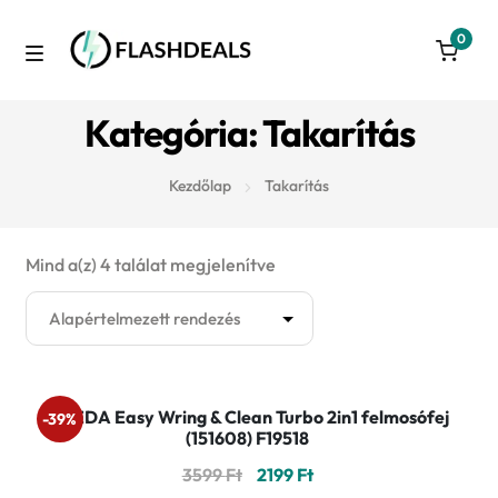
0
Skip
Skip
to
to
M
navigation
content
Azonnal raktárról
Kategória: Takarítás
e
Autó
n
Kezdőlap
Takarítás
u
3D nyomtatás
Mind a(z) 4 találat megjelenítve
Konyha
Takarítás
VILEDA Easy Wring & Clean Turbo 2in1 felmosófej
-39%
Játék
(151608) F19518
Original
Current
3599
Ft
2199
Ft