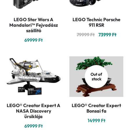
LEGO Star Wars A
LEGO Technic Porsche
Mandalori™ Fejvadász
911 RSR
szállító
Original
Curre
79999
Ft
73999
Ft
69999
Ft
price
price
was:
is:
79999 Ft.
73999 
Out of
stock
LEGO® Creator Expert A
LEGO® Creator Expert
NASA Discovery
Bonsai fa
űrsiklója
14999
Ft
69999
Ft