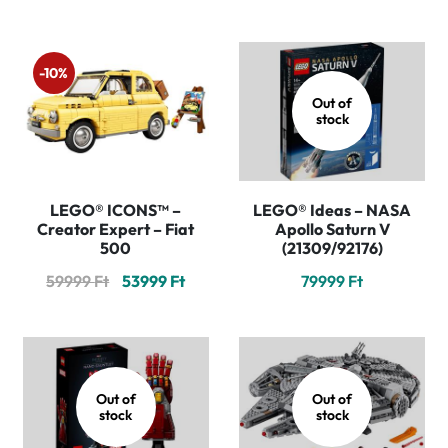
-10%
Out of
stock
LEGO® ICONS™ –
LEGO® Ideas – NASA
Creator Expert – Fiat
Apollo Saturn V
500
(21309/92176)
Original
Current
59999
Ft
53999
Ft
79999
Ft
price
price
was:
is:
59999 Ft.
53999 Ft.
Out of
Out of
stock
stock