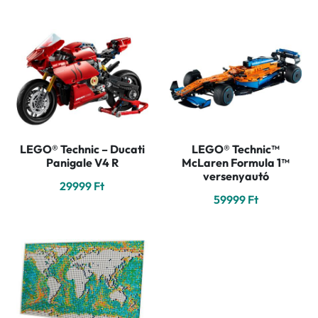
price
price
139999 Ft.
129999 Ft.
was:
is:
229999 Ft.
19599
LEGO® Technic – Ducati
LEGO® Technic™
Panigale V4 R
McLaren Formula 1™
versenyautó
29999
Ft
59999
Ft