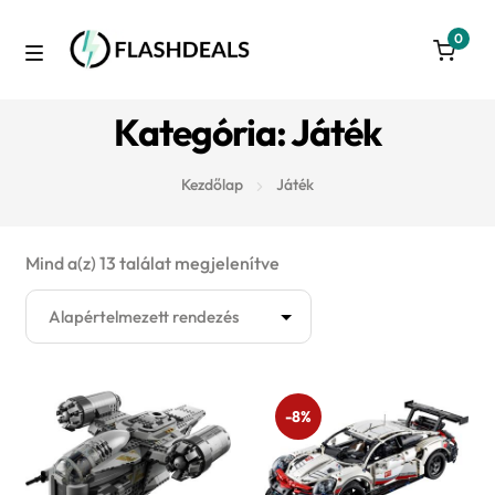
0
Skip
Skip
to
to
M
navigation
content
Azonnal raktárról
Kategória: Játék
e
Autó
n
Kezdőlap
Játék
u
3D nyomtatás
Mind a(z) 13 találat megjelenítve
Konyha
Takarítás
-8%
Játék