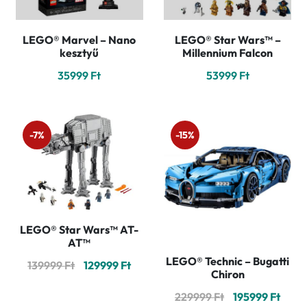
LEGO® Marvel – Nano
LEGO® Star Wars™ –
kesztyű
Millennium Falcon
35999
Ft
53999
Ft
-7%
-15%
LEGO® Star Wars™ AT-
AT™
LEGO® Technic – Bugatti
Original
Current
139999
Ft
129999
Ft
Chiron
price
price
Original
Curr
229999
Ft
195999
Ft
was:
is: