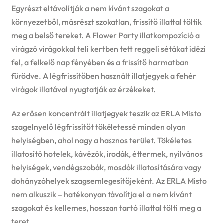
Egyrészt eltávolítják a nem kívánt szagokat a
környezetből, másrészt szokatlan, frissítő illattal töltik
meg a belső tereket. A Flower Party illatkompozíció a
virágzó virágokkal teli kertben tett reggeli sétákat idézi
fel, a felkelő nap fényében és a frissítő harmatban
fürödve. A légfrissítőben használt illatjegyek a fehér
virágok illatával nyugtatják az érzékeket.
Az erősen koncentrált illatjegyek teszik az ERLA Misto
szagelnyelő légfrissítőt tökéletessé minden olyan
helyiségben, ahol nagy a hasznos terület. Tökéletes
illatosító hotelek, kávézók, irodák, éttermek, nyilvános
helyiségek, vendégszobák, mosdók illatosítására vagy
dohányzóhelyek szagsemlegesítőjeként. Az ERLA Misto
nem alkuszik – hatékonyan távolítja el a nem kívánt
szagokat és kellemes, hosszan tartó illattal tölti meg a
teret.