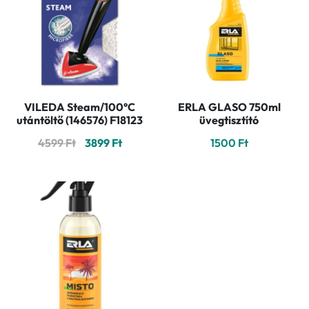
VILEDA Steam/100°C
ERLA GLASO 750ml
utántöltő (146576) F18123
üvegtisztító
Original
Current
4599
Ft
3899
Ft
1500
Ft
price
price
was:
is:
4599 Ft.
3899 Ft.