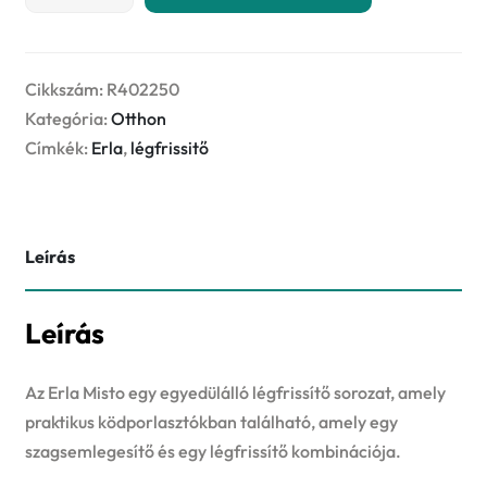
MISTO
250ml
-
Flower
Cikkszám:
R402250
Party
Kategória:
Otthon
-
Címkék:
Erla
,
légfrissitő
légfrissítő
mennyiség
Leírás
Leírás
Az Erla Misto egy egyedülálló légfrissítő sorozat, amely
praktikus ködporlasztókban található, amely egy
szagsemlegesítő és egy légfrissítő kombinációja.