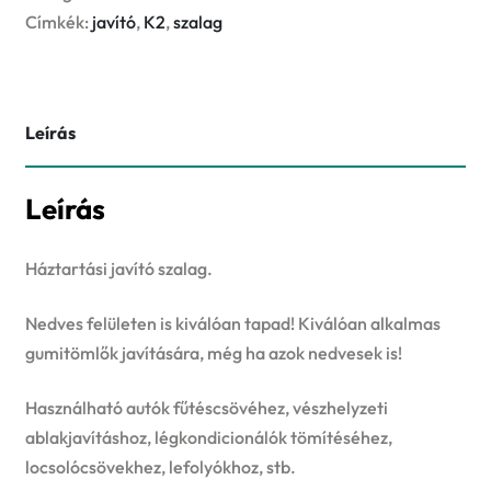
Címkék:
javító
,
K2
,
szalag
Leírás
Leírás
Háztartási javító szalag.
Nedves felületen is kiválóan tapad! Kiválóan alkalmas
gumitömlők javítására, még ha azok nedvesek is!
Használható autók fűtéscsövéhez, vészhelyzeti
ablakjavításhoz, légkondicionálók tömítéséhez,
locsolócsövekhez, lefolyókhoz, stb.