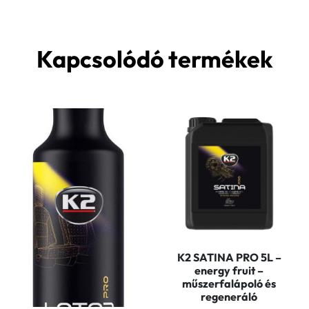
Kapcsolódó termékek
K2 SATINA PRO 5L –
energy fruit –
műszerfalápoló és
regeneráló