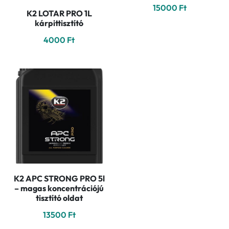
15000
Ft
K2 LOTAR PRO 1L
kárpittisztító
4000
Ft
K2 APC STRONG PRO 5l
– magas koncentrációjú
tisztító oldat
13500
Ft