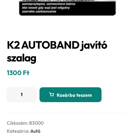
K2 AUTOBAND javító
szalag
1300
Ft
K2
Kosárba teszem
AUTOBAND
javító
szalag
mennyiség
Cikkszám:
B3000
Kategória:
Autó