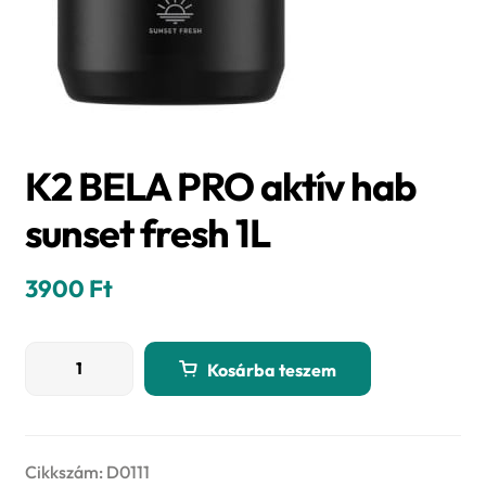
K2 BELA PRO aktív hab
sunset fresh 1L
3900
Ft
K2
Kosárba teszem
BELA
PRO
aktív
hab
Cikkszám:
D0111