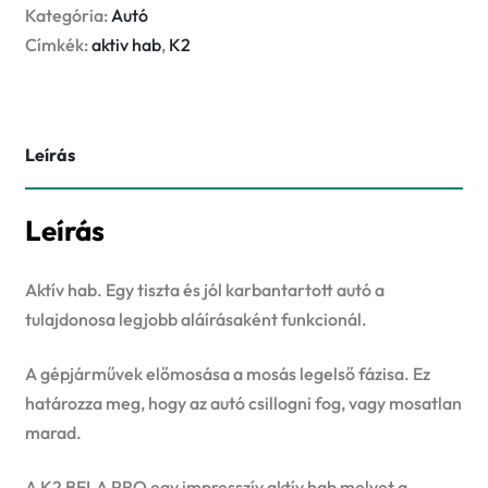
sunset
Kategória:
Autó
fresh
Címkék:
aktiv hab
,
K2
1L
mennyiség
Leírás
Leírás
Aktív hab. Egy tiszta és jól karbantartott autó a
tulajdonosa legjobb aláírásaként funkcionál.
A gépjárművek előmosása a mosás legelső fázisa. Ez
határozza meg, hogy az autó csillogni fog, vagy mosatlan
marad.
A K2 BELA PRO egy impresszív aktív hab melyet a