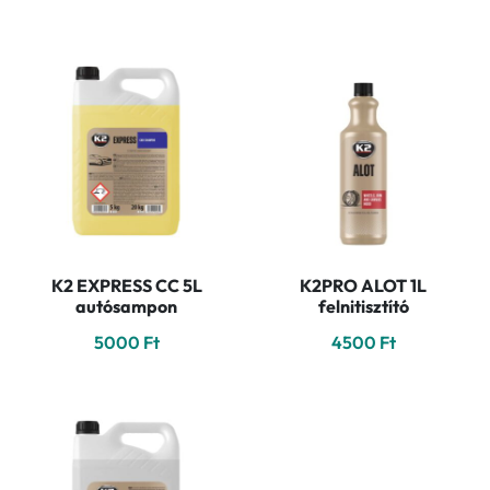
K2 EXPRESS CC 5L
K2PRO ALOT 1L
autósampon
felnitisztító
5000
Ft
4500
Ft