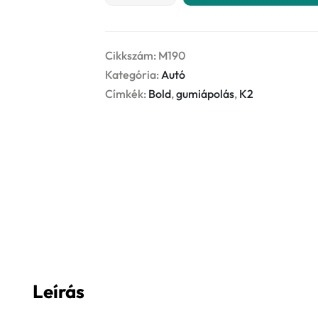
gumiápoló
5L
mennyiség
Cikkszám:
M190
Kategória:
Autó
Címkék:
Bold
,
gumiápolás
,
K2
Leírás