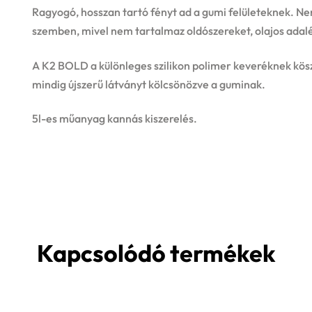
Ragyogó, hosszan tartó fényt ad a gumi felületeknek. Ne
szemben, mivel nem tartalmaz oldószereket, olajos adal
A K2 BOLD a különleges szilikon polimer keveréknek kös
mindig újszerű látványt kölcsönözve a guminak.
5l-es műanyag kannás kiszerelés.
Kapcsolódó termékek