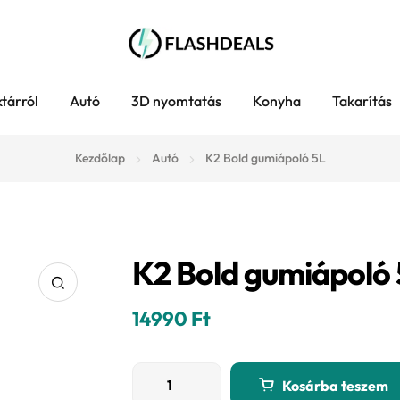
tárról
Autó
3D nyomtatás
Konyha
Takarítás
Kezdőlap
Autó
K2 Bold gumiápoló 5L
K2 Bold gumiápoló 
14990
Ft
K2
Kosárba teszem
Bold