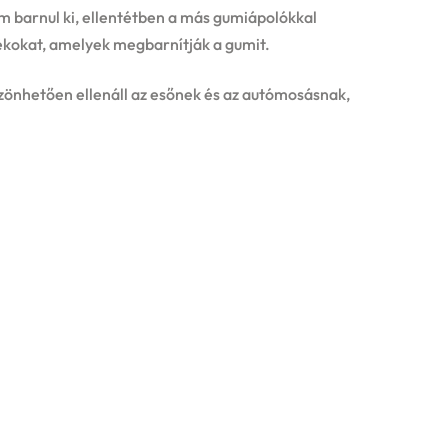
m barnul ki, ellentétben a más gumiápolókkal
ékokat, amelyek megbarnítják a gumit.
zönhetően ellenáll az esőnek és az autómosásnak,