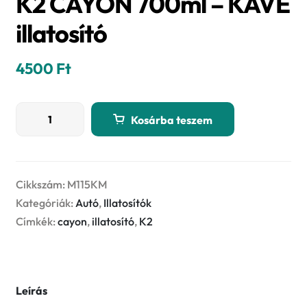
K2 CAYON 700ml – KÁVÉ
illatosító
4500
Ft
K2
Kosárba teszem
CAYON
700ml
-
KÁVÉ
Cikkszám:
M115KM
illatosító
Kategóriák:
Autó
,
Illatosítók
mennyiség
Címkék:
cayon
,
illatosító
,
K2
Leírás