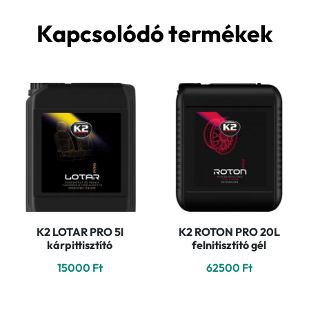
Kapcsolódó termékek
K2 LOTAR PRO 5l
K2 ROTON PRO 20L
kárpittisztító
felnitisztító gél
15000
Ft
62500
Ft