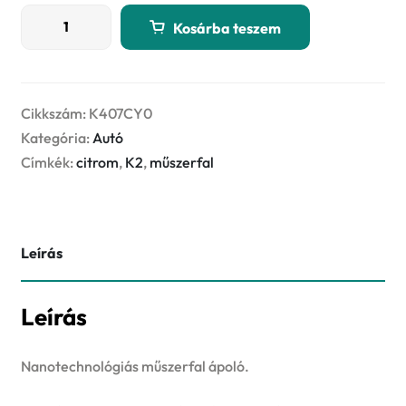
K2
Kosárba teszem
COCKPITMAX
750ml
CITROM
műszerfal
Cikkszám:
K407CY0
ápoló
Kategória:
Autó
spray
Címkék:
citrom
,
K2
,
műszerfal
mennyiség
Leírás
Leírás
Nanotechnológiás műszerfal ápoló.