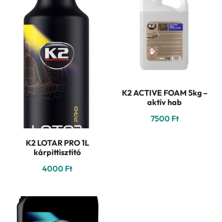
K2 ACTIVE FOAM 5kg –
aktív hab
7500
Ft
K2 LOTAR PRO 1L
kárpittisztító
4000
Ft