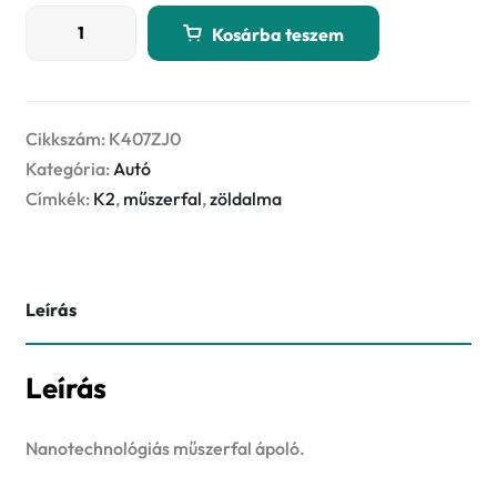
K2
Kosárba teszem
COCKPITMAX
750ml
ZÖLDALMA
műszerfal
Cikkszám:
K407ZJ0
ápoló
Kategória:
Autó
spray
Címkék:
K2
,
műszerfal
,
zöldalma
mennyiség
Leírás
Leírás
Nanotechnológiás műszerfal ápoló.