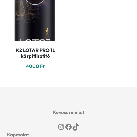
K2 LOTAR PRO 1L
kárpittisztító
4000
Ft
Kövess minket
Instagram
Facebook
TikTok
Kapcsolat