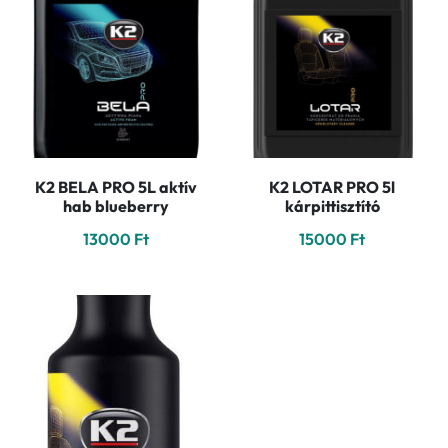
K2 BELA PRO 5L aktív
K2 LOTAR PRO 5l
hab blueberry
kárpittisztító
13000
Ft
15000
Ft