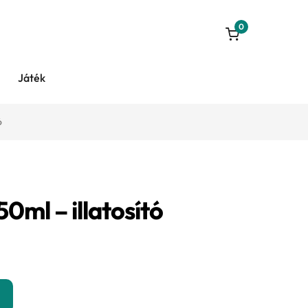
0
Játék
ó
ml – illatosító