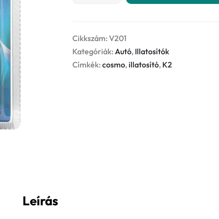
Ocean
50ml
-
Cikkszám:
V201
illatosító
Kategóriák:
Autó
,
Illatosítók
mennyiség
Címkék:
cosmo
,
illatosító
,
K2
Leírás