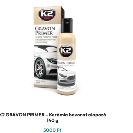
K2 GRAVON PRIMER – Kerámia bevonat alapozó
140 g
5000
Ft