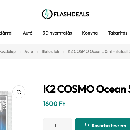
tárról
Autó
3D nyomtatás
Konyha
Takarítás
Kezdőlap
Autó
Illatosítók
K2 COSMO Ocean 50ml – illatosít
K2 COSMO Ocean 50
1600
Ft
K2
Kosárba teszem
COSMO