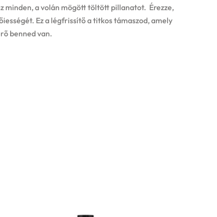
z minden, a volán mögött töltött pillanatot. Érezze,
iességét. Ez a légfrissítő a titkos támaszod, amely
erő benned van.