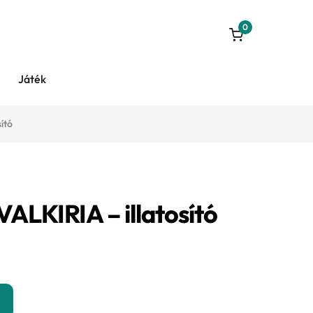
0
Játék
ító
LKIRIA – illatosító