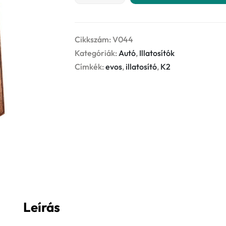
GRACE
-
VALKIRIA
Cikkszám:
V044
-
Kategóriák:
Autó
,
Illatosítók
illatosító
Címkék:
evos
,
illatosító
,
K2
mennyiség
Leírás