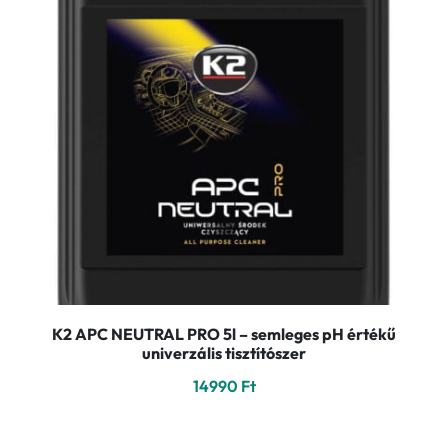
K2 APC NEUTRAL PRO 5l – semleges pH értékű
univerzális tisztítószer
14990
Ft