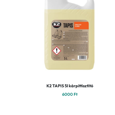
K2 TAPIS 5l kárpittisztító
6000
Ft