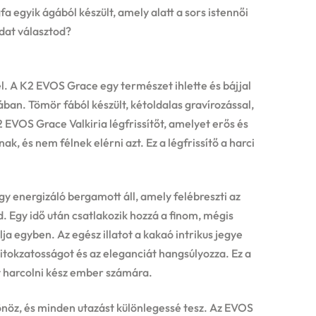
a egyik ágából készült, amely alatt a sors istennői
odat választod?
. A K2 EVOS Grace egy természet ihlette és bájjal
ában. Tömör fából készült, kétoldalas gravírozással,
K2 EVOS Grace Valkiria légfrissítőt, amelyet erős és
k, és nem félnek elérni azt. Ez a légfrissítő a harci
 energizáló bergamott áll, amely felébreszti az
. Egy idő után csatlakozik hozzá a finom, mégis
ja egyben. Az egész illatot a kakaó intrikus jegye
 titokzatosságot és az eleganciát hangsúlyozza. Ez a
rt harcolni kész ember számára.
önöz, és minden utazást különlegessé tesz. Az EVOS