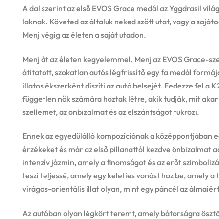
A dal szerint az első EVOS Grace medál az Yggdrasil világf
laknak. Követed az általuk neked szőtt utat, vagy a saját
Menj végig az életen a saját utadon.
Menj át az életen kegyelemmel. Menj az EVOS Grace-szel
átitatott, szokatlan autós légfrissítő egy fa medál formáj
illatos ékszerként díszíti az autó belsejét. Fedezze fel a 
független nők számára hoztak létre, akik tudják, mit akarna
szellemet, az önbizalmat és az elszántságot tükrözi.
Ennek az egyedülálló kompozíciónak a középpontjában egy
érzékeket és már az első pillanattól kezdve önbizalmat ad
intenzív jázmin, amely a finomságot és az erőt szimbolizál
teszi teljessé, amely egy keleties vonást hoz be, amely a
virágos-orientális illat olyan, mint egy páncél az álmaié
Az autóban olyan légkört teremt, amely bátorságra öszt