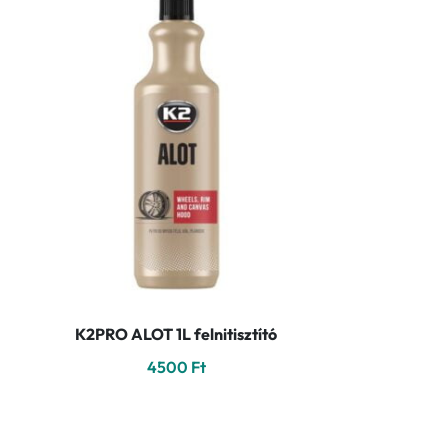
K2PRO ALOT 1L felnitisztító
4500
Ft