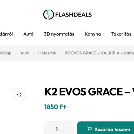
tárról
Autó
3D nyomtatás
Konyha
Takarítás
zdőlap
Autó
Illatosítók
K2 EVOS GRACE – VALKIRIA – illatos
K2 EVOS GRACE – VA
1850
Ft
K2
Kosárba teszem
EVOS