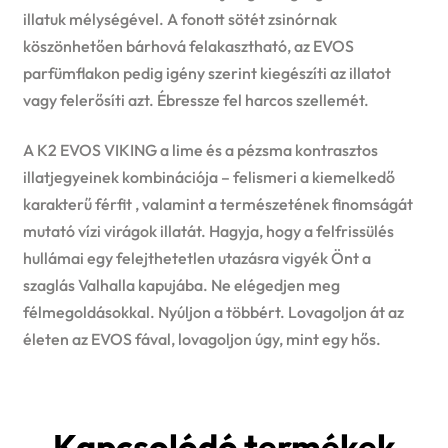
illatuk mélységével. A fonott sötét zsinórnak
köszönhetően bárhová felakasztható, az EVOS
parfümflakon pedig igény szerint kiegészíti az illatot
vagy felerősíti azt. Ébressze fel harcos szellemét.
A K2 EVOS VIKING a lime és a pézsma kontrasztos
illatjegyeinek kombinációja – felismeri a kiemelkedő
karakterű férfit , valamint a természetének finomságát
mutató vízi virágok illatát. Hagyja, hogy a felfrissülés
hullámai egy felejthetetlen utazásra vigyék Önt a
szaglás Valhalla kapujába. Ne elégedjen meg
félmegoldásokkal. Nyúljon a többért. Lovagoljon át az
életen az EVOS fával, lovagoljon úgy, mint egy hős.
Kapcsolódó termékek