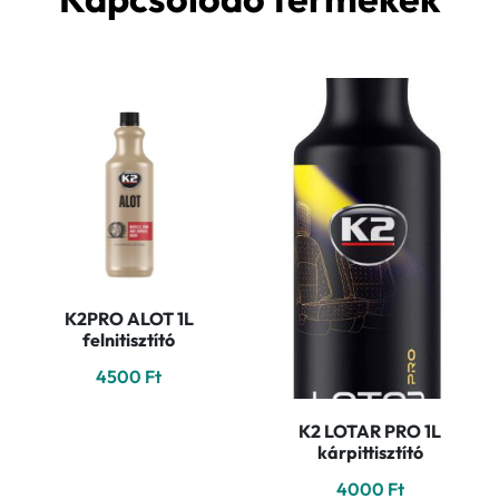
K2PRO ALOT 1L
felnitisztító
4500
Ft
K2 LOTAR PRO 1L
kárpittisztító
4000
Ft