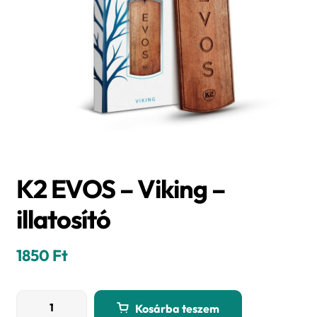
K2 EVOS – Viking –
illatosító
1850
Ft
K2
Kosárba teszem