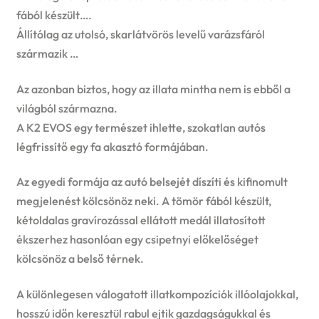
fából készült….
Állítólag az utolsó, skarlátvörös levelű varázsfáról
származik …
Az azonban biztos, hogy az illata mintha nem is ebből a
világból származna.
A K2 EVOS egy természet ihlette, szokatlan autós
légfrissítő egy fa akasztó formájában.
Az egyedi formája az autó belsejét díszíti és kifinomult
megjelenést kölcsönöz neki. A tömör fából készült,
kétoldalas gravírozással ellátott medál illatosított
ékszerhez hasonlóan egy csipetnyi előkelőséget
kölcsönöz a belső térnek.
A különlegesen válogatott illatkompozíciók illóolajokkal,
hosszú időn keresztül rabul ejtik gazdagságukkal és