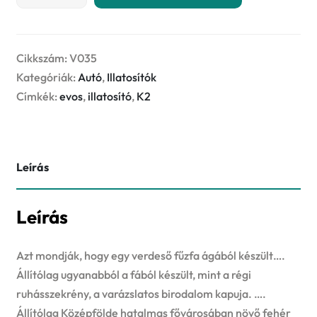
EVOS
-
Viking
-
Cikkszám:
V035
illatosító
Kategóriák:
Autó
,
Illatosítók
mennyiség
Címkék:
evos
,
illatosító
,
K2
Leírás
Leírás
Azt mondják, hogy egy verdeső fűzfa ágából készült….
Állítólag ugyanabból a fából készült, mint a régi
ruhásszekrény, a varázslatos birodalom kapuja. ….
Állítólag Középfölde hatalmas fővárosában növő fehér