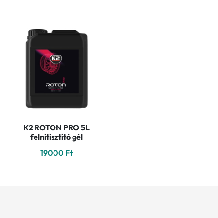
K2 ROTON PRO 5L
felnitisztító gél
19000
Ft