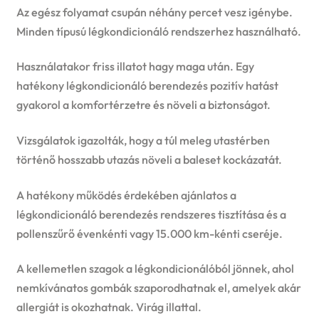
Az egész folyamat csupán néhány percet vesz igénybe.
Minden típusú légkondicionáló rendszerhez használható.
Használatakor friss illatot hagy maga után. Egy
hatékony légkondicionáló berendezés pozitív hatást
gyakorol a komfortérzetre és növeli a biztonságot.
Vizsgálatok igazolták, hogy a túl meleg utastérben
történő hosszabb utazás növeli a baleset kockázatát.
A hatékony működés érdekében ajánlatos a
légkondicionáló berendezés rendszeres tisztítása és a
pollenszűrő évenkénti vagy 15.000 km-kénti cseréje.
A kellemetlen szagok a légkondicionálóból jönnek, ahol
nemkívánatos gombák szaporodhatnak el, amelyek akár
allergiát is okozhatnak. Virág illattal.