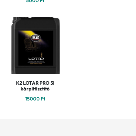
5000
Ft
K2 LOTAR PRO 5l
kárpittisztító
15000
Ft