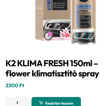
K2 KLIMA FRESH 150ml –
flower klímatisztító spray
2300
Ft
K2
Kosárba teszem