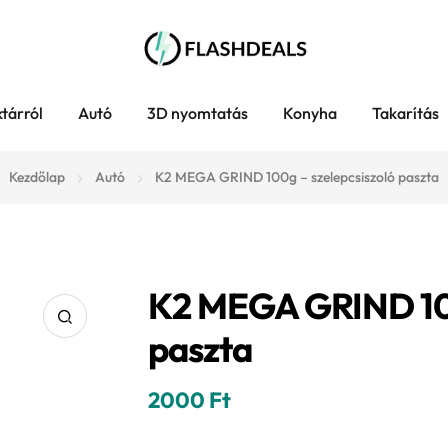
tárról
Autó
3D nyomtatás
Konyha
Takarítás
Kezdőlap
Autó
K2 MEGA GRIND 100g – szelepcsiszoló paszta
K2 MEGA GRIND 100
paszta
2000
Ft