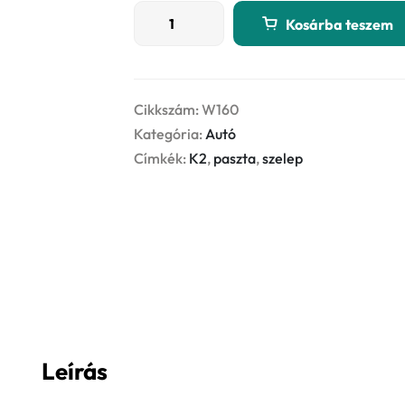
K2
Kosárba teszem
MEGA
GRIND
100g
-
Cikkszám:
W160
szelepcsiszoló
Kategória:
Autó
paszta
Címkék:
K2
,
paszta
,
szelep
mennyiség
Leírás