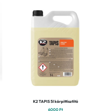
K2 TAPIS 5l kárpittisztító
6000
Ft