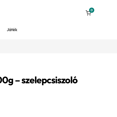
0
Játék
g – szelepcsiszoló