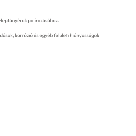
zeleptányérok polírozásához.
ódások, korrózió és egyéb felületi hiányosságok