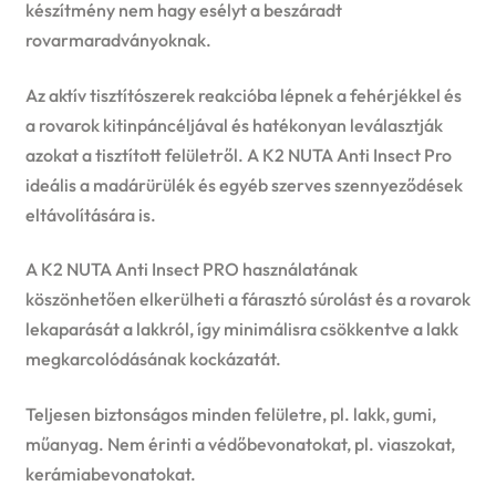
készítmény nem hagy esélyt a beszáradt
rovarmaradványoknak.
Az aktív tisztítószerek reakcióba lépnek a fehérjékkel és
a rovarok kitinpáncéljával és hatékonyan leválasztják
azokat a tisztított felületről. A K2 NUTA Anti Insect Pro
ideális a madárürülék és egyéb szerves szennyeződések
eltávolítására is.
A K2 NUTA Anti Insect PRO használatának
köszönhetően elkerülheti a fárasztó súrolást és a rovarok
lekaparását a lakkról, így minimálisra csökkentve a lakk
megkarcolódásának kockázatát.
Teljesen biztonságos minden felületre, pl. lakk, gumi,
műanyag. Nem érinti a védőbevonatokat, pl. viaszokat,
kerámiabevonatokat.