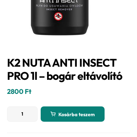
K2 NUTA ANTI INSECT
PRO 1l – bogár eltávolító
2800
Ft
K2
Kosárba teszem
NUTA
ANTI
INSECT