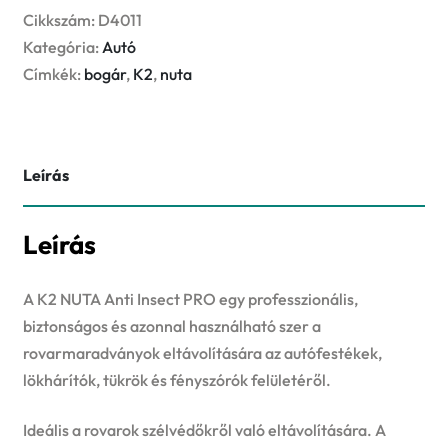
PRO
Cikkszám:
D4011
1l
Kategória:
Autó
-
Címkék:
bogár
,
K2
,
nuta
bogár
eltávolító
mennyiség
Leírás
Leírás
A K2 NUTA Anti Insect PRO egy professzionális,
biztonságos és azonnal használható szer a
rovarmaradványok eltávolítására az autófestékek,
lökhárítók, tükrök és fényszórók felületéről.
Ideális a rovarok szélvédőkről való eltávolítására. A