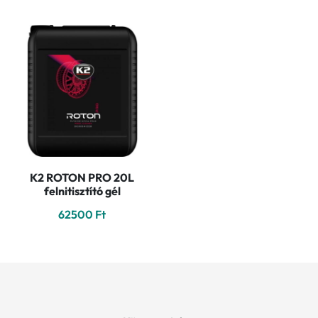
K2 ROTON PRO 20L
felnitisztító gél
62500
Ft