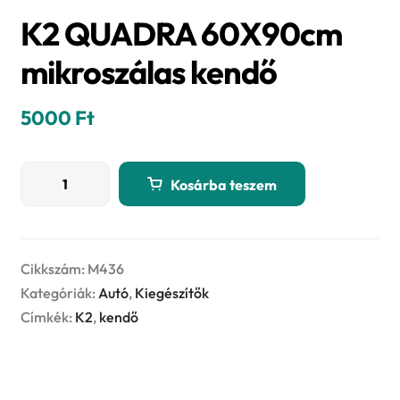
K2 QUADRA 60X90cm
mikroszálas kendő
5000
Ft
K2
Kosárba teszem
QUADRA
60X90cm
mikroszálas
kendő
Cikkszám:
M436
mennyiség
Kategóriák:
Autó
,
Kiegészítők
Címkék:
K2
,
kendő