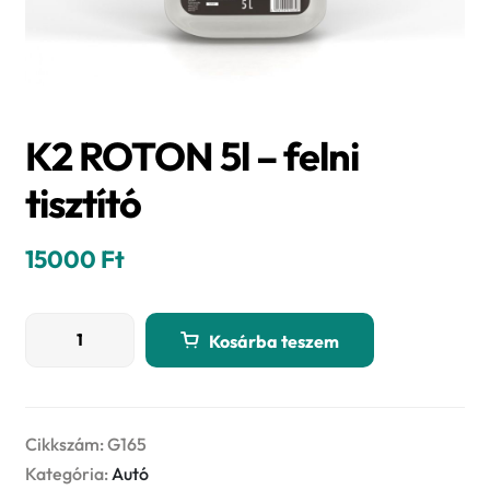
K2 ROTON 5l – felni
tisztító
15000
Ft
K2
Kosárba teszem
ROTON
5l
–
felni
Cikkszám:
G165
tisztító
Kategória:
Autó