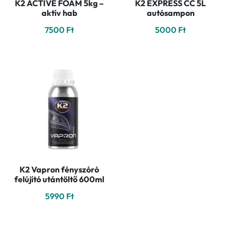
K2 ACTIVE FOAM 5kg –
K2 EXPRESS CC 5L
aktív hab
autósampon
7500
Ft
5000
Ft
K2 Vapron fényszóró
felújító utántöltő 600ml
5990
Ft