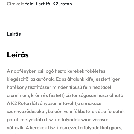
mennyiség
Címkék:
felni tisztító
,
K2
,
roton
Leírás
Leírás
A napfényben csillogó tiszta kerekek tökéletes
kiegészítői az autónak. Ez az általunk kifejlesztett igen
hatékony tisztítószer minden típusú felnihez (acél,
alumínium, króm és festett) biztonságosan használható.
A K2 Roton látványosan eltávolítja a makacs
szennyeződéseket, beleértve a fékbetétek és a földutak
porát, melyektől a tisztító folyadék színe vörösre
változik. A kerekek tisztítása ezzel a folyadékkal gyors,