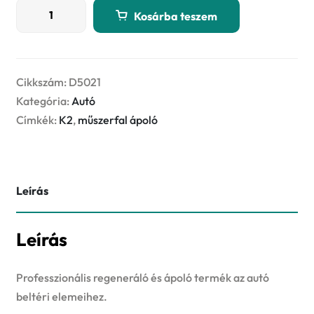
K2
Kosárba teszem
SATINA
PRO
1L
–
Cikkszám:
D5021
energy
Kategória:
Autó
fruit
Címkék:
K2
,
műszerfal ápoló
műszerfalápoló
és
regeneráló
Leírás
mennyiség
Leírás
Professzionális regeneráló és ápoló termék az autó
beltéri elemeihez.