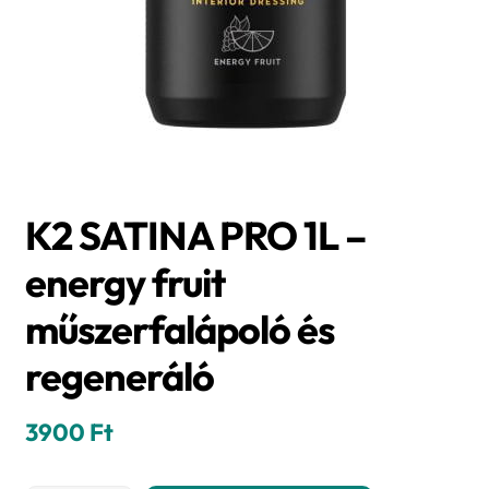
K2 SATINA PRO 1L –
energy fruit
műszerfalápoló és
regeneráló
3900
Ft