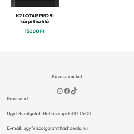
K2 LOTAR PRO 5l
kárpittisztító
15000
Ft
Kövess minket
Instagram
Facebook
TikTok
Kapcsolat
Ügyfélszolgálat:
Hétköznap: 8:00-16:00
E-mail:
ugyfelszolgalat@flashdeals.hu