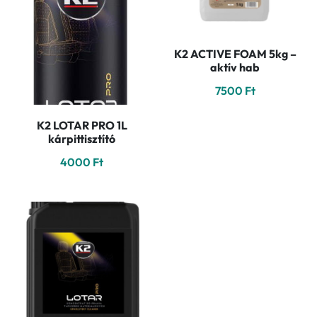
K2 ACTIVE FOAM 5kg –
aktív hab
7500
Ft
K2 LOTAR PRO 1L
kárpittisztító
4000
Ft