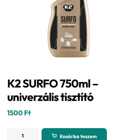
K2 SURFO 750ml –
univerzális tisztító
1500
Ft
K2
Kosárba teszem