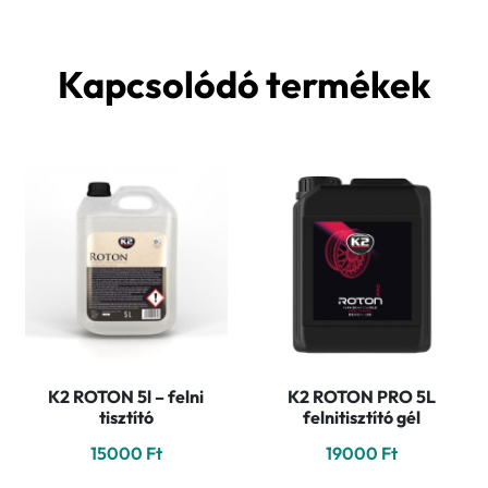
Kapcsolódó termékek
K2 ROTON 5l – felni
K2 ROTON PRO 5L
tisztító
felnitisztító gél
15000
Ft
19000
Ft