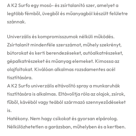
A K2 Surfo egy mosó- és zsírtalanító szer, amelyet a
legtöbb fémből, üvegből és műanyagból készült felületre
szánnak.
Univerzális és kompromisszumok nélküli működés.
Zsírtalanít mindenféle szerszámot, műhely szekrényt,
bútorokat és kerti berendezéseket, autóalkatrészeket,
gépalkatrészeket és műanyag elemeket. Kimossa az
olajfoltokat. Kiválóan alkalmas rozsdamentes acél
tisztítására.
A K2 Surfo univerzális eltávolító spray a munkaruhák
tisztítására is alkalmas. Eltávolítja róla az olajok, zsírok,
fűből, kávéból vagy teából származó szennyeződéseket
is.
Hatékony. Nem hagy csíkokat és gyorsan elpárolog.
Nélkülözhetetlen a garázsban, műhelyben és a kertben.