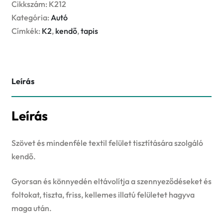
kárpittisztító
Cikkszám:
K212
mennyiség
Kategória:
Autó
Címkék:
K2
,
kendő
,
tapis
Leírás
Leírás
Szövet és mindenféle textil felület tisztítására szolgáló
kendő.
Gyorsan és könnyedén eltávolítja a szennyeződéseket és
foltokat, tiszta, friss, kellemes illatú felületet hagyva
maga után.