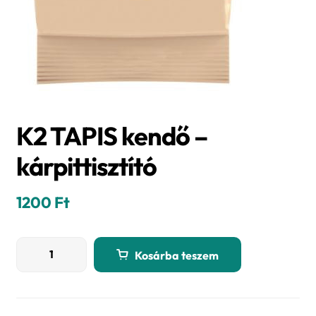
K2 TAPIS kendő –
kárpittisztító
1200
Ft
K2
Kosárba teszem
TAPIS
kendő
-