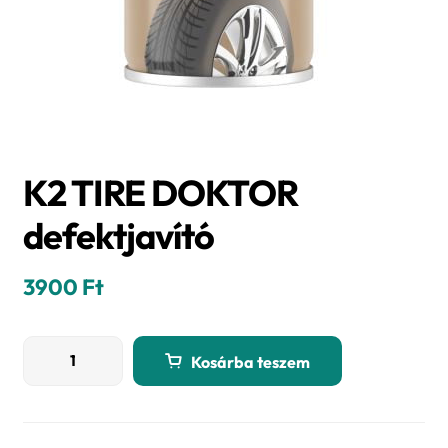
K2 TIRE DOKTOR
defektjavító
3900
Ft
K2
Kosárba teszem
TIRE
DOKTOR
defektjavító