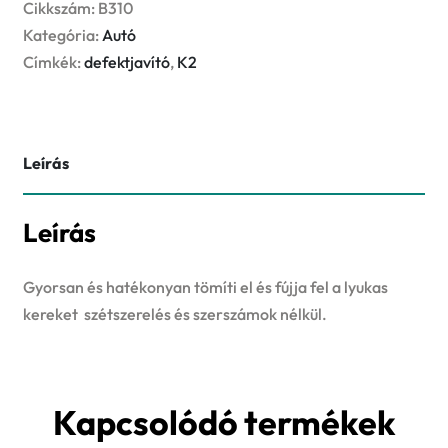
mennyiség
Cikkszám:
B310
Kategória:
Autó
Címkék:
defektjavító
,
K2
Leírás
Leírás
Gyorsan és hatékonyan tömíti el és fújja fel a lyukas
kereket szétszerelés és szerszámok nélkül.
Kapcsolódó termékek