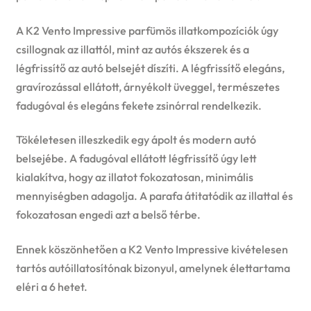
A K2 Vento Impressive parfümös illatkompozíciók úgy
csillognak az illattól, mint az autós ékszerek és a
légfrissítő az autó belsejét díszíti. A légfrissítő elegáns,
gravírozással ellátott, árnyékolt üveggel, természetes
fadugóval és elegáns fekete zsinórral rendelkezik.
Tökéletesen illeszkedik egy ápolt és modern autó
belsejébe. A fadugóval ellátott légfrissítő úgy lett
kialakítva, hogy az illatot fokozatosan, minimális
mennyiségben adagolja. A parafa átitatódik az illattal és
fokozatosan engedi azt a belső térbe.
Ennek köszönhetően a K2 Vento Impressive kivételesen
tartós autóillatosítónak bizonyul, amelynek élettartama
eléri a 6 hetet.