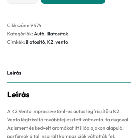
VENTO
IMPRESSIVE
8ml
-
Cikkszám:
V474
ECLIPSE
Kategóriák:
Autó
,
Illatosítók
-
Címkék:
illatosító
,
K2
,
vento
illatosító
mennyiség
Leírás
Leírás
A K2 Vento Impressive 8ml-es autós légfrissítő a K2
Vento légfrissítő továbbfejlesztett változata, fa dugóval.
Az ismert és kedvelt aromákat itt illóolajokon alapuló,
parfümök által inspirált kompozíciók váltották fel.