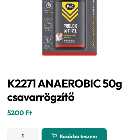
K2271 ANAEROBIC 50g
csavarrögzítő
5200
Ft
K2271
Kosárba teszem