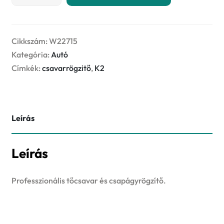
ANAEROBIC
50g
csavarrögzítő
mennyiség
Cikkszám:
W22715
Kategória:
Autó
Címkék:
csavarrögzitő
,
K2
Leírás
Leírás
Professzionális tőcsavar és csapágyrögzítő.