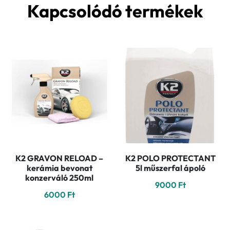
Kapcsolódó termékek
K2 GRAVON RELOAD –
K2 POLO PROTECTANT
kerámia bevonat
5l műszerfal ápoló
konzerváló 250ml
9000
Ft
6000
Ft