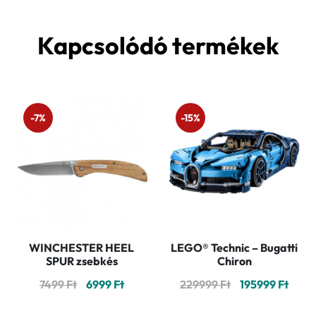
Kapcsolódó termékek
-7%
-15%
WINCHESTER HEEL
LEGO® Technic – Bugatti
SPUR zsebkés
Chiron
Original
Current
Original
Curr
7499
Ft
6999
Ft
229999
Ft
195999
Ft
price
price
price
price