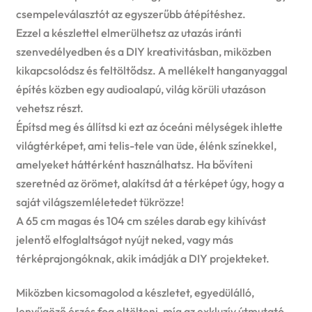
csempeleválasztót az egyszerűbb átépítéshez.
Ezzel a készlettel elmerülhetsz az utazás iránti
szenvedélyedben és a DIY kreativitásban, miközben
kikapcsolódsz és feltöltődsz. A mellékelt hanganyaggal
építés közben egy audioalapú, világ körüli utazáson
vehetsz részt.
Építsd meg és állítsd ki ezt az óceáni mélységek ihlette
világtérképet, ami telis-tele van üde, élénk színekkel,
amelyeket háttérként használhatsz. Ha bővíteni
szeretnéd az örömet, alakítsd át a térképet úgy, hogy a
saját világszemléletedet tükrözze!
A 65 cm magas és 104 cm széles darab egy kihívást
jelentő elfoglaltságot nyújt neked, vagy más
térképrajongóknak, akik imádják a DIY projekteket.
Miközben kicsomagolod a készletet, egyedülálló,
lenyűgöző érzés fog eltölteni, míg az exkluzív útmutató