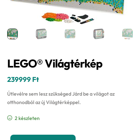
LEGO® Világtérkép
239999
Ft
Útlevélre sem lesz szükséged Járd be a világot az
otthonodból az új Világtérképpel.
2 készleten
LEGO®