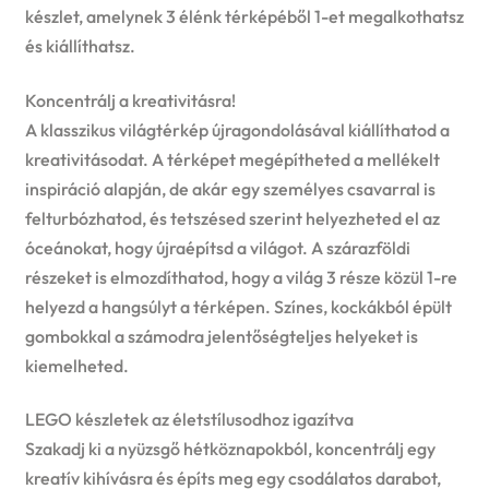
készlet, amelynek 3 élénk térképéből 1-et megalkothatsz
és kiállíthatsz.
Koncentrálj a kreativitásra!
A klasszikus világtérkép újragondolásával kiállíthatod a
kreativitásodat. A térképet megépítheted a mellékelt
inspiráció alapján, de akár egy személyes csavarral is
felturbózhatod, és tetszésed szerint helyezheted el az
óceánokat, hogy újraépítsd a világot. A szárazföldi
részeket is elmozdíthatod, hogy a világ 3 része közül 1-re
helyezd a hangsúlyt a térképen. Színes, kockákból épült
gombokkal a számodra jelentőségteljes helyeket is
kiemelheted.
LEGO készletek az életstílusodhoz igazítva
Szakadj ki a nyüzsgő hétköznapokból, koncentrálj egy
kreatív kihívásra és építs meg egy csodálatos darabot,