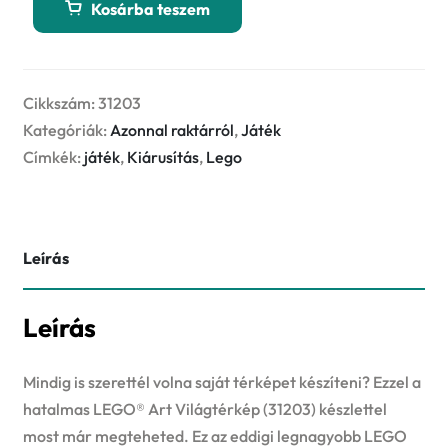
Kosárba teszem
Világtérkép
mennyiség
Cikkszám:
31203
Kategóriák:
Azonnal raktárról
,
Játék
Címkék:
játék
,
Kiárusítás
,
Lego
Leírás
Leírás
Mindig is szerettél volna saját térképet készíteni? Ezzel a
hatalmas LEGO® Art Világtérkép (31203) készlettel
most már megteheted. Ez az eddigi legnagyobb LEGO