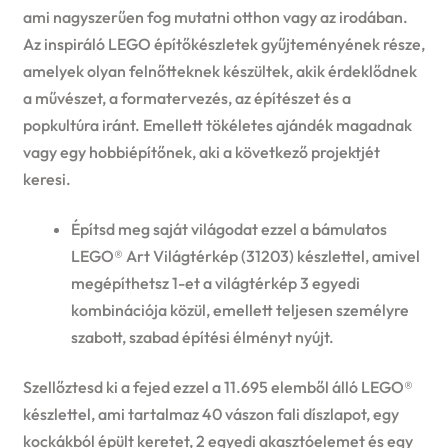
ami nagyszerűen fog mutatni otthon vagy az irodában.
Az inspiráló LEGO építőkészletek gyűjteményének része,
amelyek olyan felnőtteknek készültek, akik érdeklődnek
a művészet, a formatervezés, az építészet és a
popkultúra iránt. Emellett tökéletes ajándék magadnak
vagy egy hobbiépítőnek, aki a következő projektjét
keresi.
Építsd meg saját világodat ezzel a bámulatos
LEGO® Art Világtérkép (31203) készlettel, amivel
megépíthetsz 1-et a világtérkép 3 egyedi
kombinációja közül, emellett teljesen személyre
szabott, szabad építési élményt nyújt.
Szellőztesd ki a fejed ezzel a 11.695 elemből álló LEGO®
készlettel, ami tartalmaz 40 vászon fali díszlapot, egy
kockákból épült keretet, 2 egyedi akasztóelemet és egy