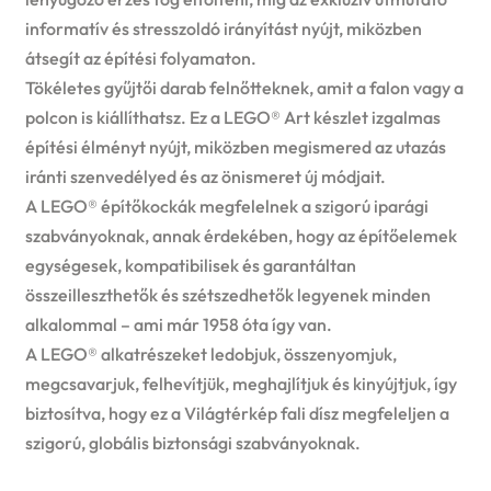
informatív és stresszoldó irányítást nyújt, miközben
átsegít az építési folyamaton.
Tökéletes gyűjtői darab felnőtteknek, amit a falon vagy a
polcon is kiállíthatsz. Ez a LEGO® Art készlet izgalmas
építési élményt nyújt, miközben megismered az utazás
iránti szenvedélyed és az önismeret új módjait.
A LEGO® építőkockák megfelelnek a szigorú iparági
szabványoknak, annak érdekében, hogy az építőelemek
egységesek, kompatibilisek és garantáltan
összeilleszthetők és szétszedhetők legyenek minden
alkalommal – ami már 1958 óta így van.
A LEGO® alkatrészeket ledobjuk, összenyomjuk,
megcsavarjuk, felhevítjük, meghajlítjuk és kinyújtjuk, így
biztosítva, hogy ez a Világtérkép fali dísz megfeleljen a
szigorú, globális biztonsági szabványoknak.