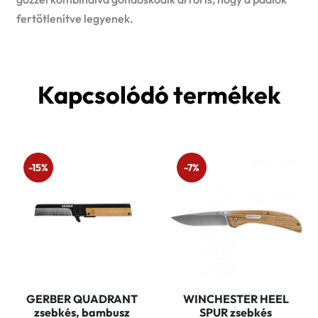
fertőtlenítve legyenek.
Kapcsolódó termékek
-15%
-7%
GERBER QUADRANT
WINCHESTER HEEL
zsebkés, bambusz
SPUR zsebkés