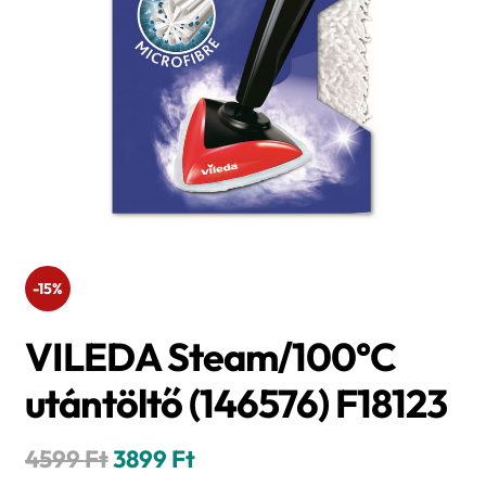
-15%
VILEDA Steam/100°C
utántöltő (146576) F18123
Original
Current
4599
Ft
3899
Ft