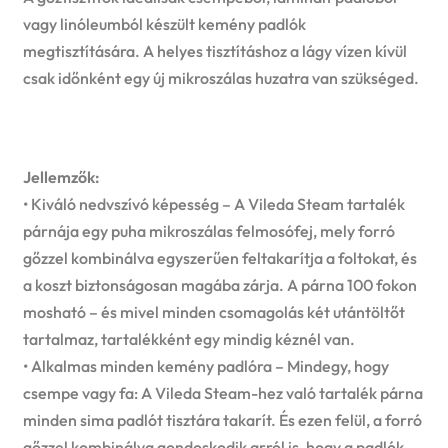
vagy linóleumból készült kemény padlók
megtisztítására. A helyes tisztításhoz a lágy vízen kívül
csak időnként egy új mikroszálas huzatra van szükséged.
Jellemzők:
• Kiváló nedvszívó képesség – A Vileda Steam tartalék
párnája egy puha mikroszálas felmosófej, mely forró
gőzzel kombinálva egyszerűen feltakarítja a foltokat, és
a koszt biztonságosan magába zárja. A párna 100 fokon
mosható – és mivel minden csomagolás két utántöltőt
tartalmaz, tartalékként egy mindig kéznél van.
• Alkalmas minden kemény padlóra – Mindegy, hogy
csempe vagy fa: A Vileda Steam-hez való tartalék párna
minden sima padlót tisztára takarít. És ezen felül, a forró
gőzzel kombinálva gondoskodik arról is, hogy a padlók