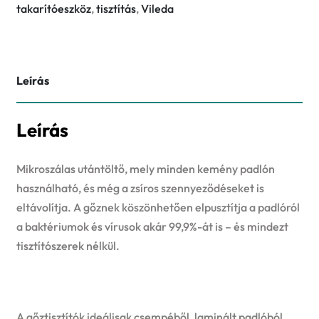
takarítóeszköz
,
tisztítás
,
Vileda
Leírás
Leírás
Mikroszálas utántöltő, mely minden kemény padlón
használható, és még a zsíros szennyeződéseket is
eltávolítja. A gőznek köszönhetően elpusztítja a padlóról
a baktériumok és vírusok akár 99,9%-át is – és mindezt
tisztítószerek nélkül.
A gőztisztítók ideálisak csempéből, laminált padlóból