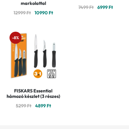
markolattal
Original
Curren
7499
Ft
6999
Ft
Original
Current
12999
Ft
10990
Ft
price
price
price
price
was:
is:
was:
is:
7499 Ft.
6999 Ft
12999 Ft.
10990 Ft.
-8%
FISKARS Essential
hámozó készlet (3 részes)
Original
Current
5299
Ft
4899
Ft
price
price
was:
is:
5299 Ft.
4899 Ft.