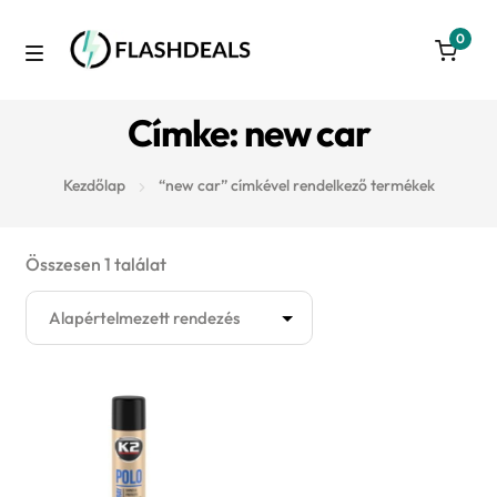
0
Skip
Skip
to
to
M
navigation
content
Azonnal raktárról
Címke: new car
e
Autó
n
Kezdőlap
“new car” címkével rendelkező termékek
u
3D nyomtatás
Összesen 1 találat
Konyha
Takarítás
Játék