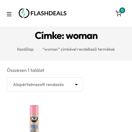
0
Skip
Skip
to
to
M
navigation
content
Azonnal raktárról
Címke: woman
e
Autó
n
Kezdőlap
“woman” címkével rendelkező termékek
u
3D nyomtatás
Összesen 1 találat
Konyha
Takarítás
Játék