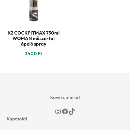
K2 COCKPITMAX 750ml
WOMAN műszerfal
ápoló spray
3400
Ft
Kövess minket
Instagram
Facebook
TikTok
Kapcsolat