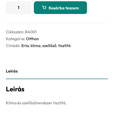
ERLA
Kosárba teszem
KLIMAC
750ml
Klíma
és
Cikkszám:
R4001
szellőzőrendszer
Kategória:
Otthon
tisztító
Címkék:
Erla
,
klima
,
szellőző
,
tisztító
mennyiség
Leírás
Leírás
Klíma és szellőzőrendszer tisztító.