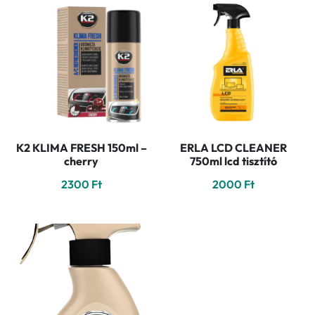
K2 KLIMA FRESH 150ml –
ERLA LCD CLEANER
cherry
750ml lcd tisztító
2300
Ft
2000
Ft