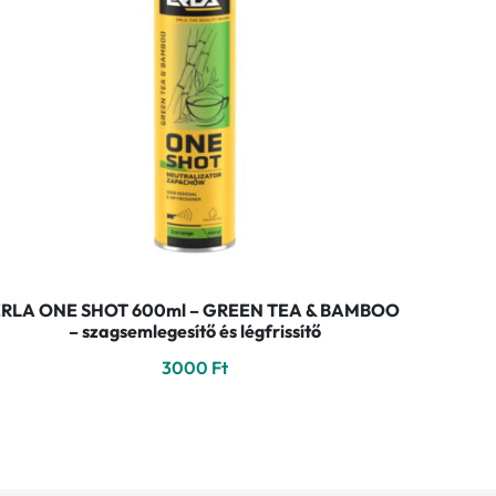
ERLA ONE SHOT 600ml – GREEN TEA & BAMBOO
– szagsemlegesítő és légfrissítő
3000
Ft