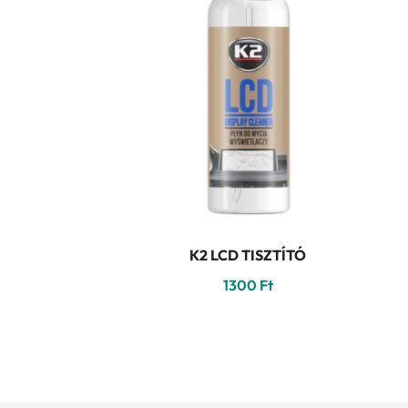
K2 LCD TISZTÍTÓ
1300
Ft