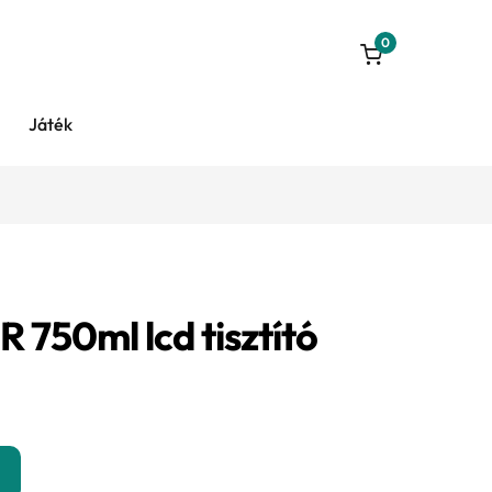
0
Játék
750ml lcd tisztító