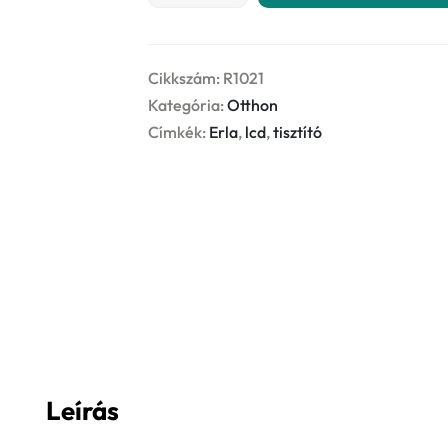
CLEANER
750ml
lcd
Cikkszám:
R1021
tisztító
Kategória:
Otthon
mennyiség
Címkék:
Erla
,
lcd
,
tisztító
Leírás