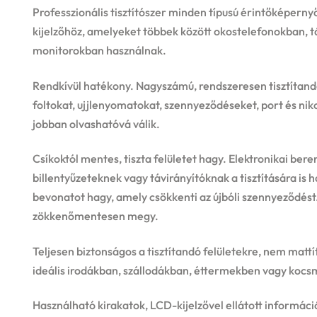
Professzionális tisztítószer minden típusú érintőképer
kijelzőhöz, amelyeket többek között okostelefonokban,
monitorokban használnak.
Rendkívül hatékony. Nagyszámú, rendszeresen tisztítandó
foltokat, ujjlenyomatokat, szennyeződéseket, port és ni
jobban olvashatóvá válik.
Csíkoktól mentes, tiszta felületet hagy. Elektronikai ber
billentyűzeteknek vagy távirányítóknak a tisztítására is 
bevonatot hagy, amely csökkenti az újbóli szennyeződést
zökkenőmentesen megy.
Teljesen biztonságos a tisztítandó felületekre, nem mattí
ideális irodákban, szállodákban, éttermekben vagy kocs
Használható kirakatok, LCD-kijelzővel ellátott informáci