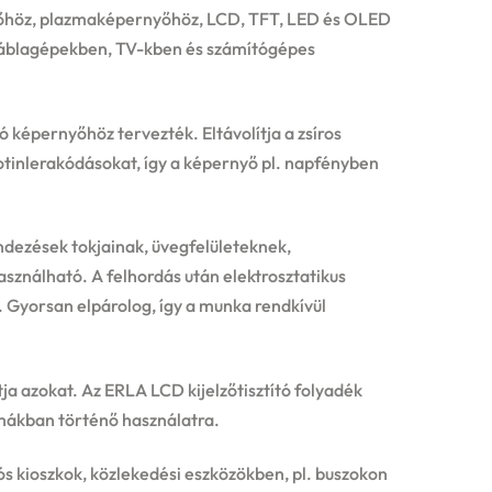
nyőhöz, plazmaképernyőhöz, LCD, TFT, LED és OLED
 táblagépekben, TV-kben és számítógépes
 képernyőhöz tervezték. Eltávolítja a zsíros
kotinlerakódásokat, így a képernyő pl. napfényben
endezések tokjainak, üvegfelületeknek,
használható. A felhordás után elektrosztatikus
. Gyorsan elpárolog, így a munka rendkívül
tja azokat. Az ERLA LCD kijelzőtisztító folyadék
mákban történő használatra.
ós kioszkok, közlekedési eszközökben, pl. buszokon