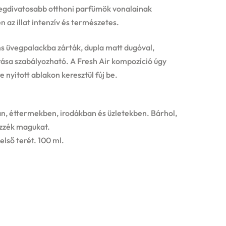
 legdivatosabb otthoni parfümök vonalainak
 az illat intenzív és természetes.
s üvegpalackba zárták, dupla matt dugóval,
rása szabályozható. A Fresh Air kompozíció úgy
re nyitott ablakon keresztül fúj be.
an, éttermekben, irodákban és üzletekben. Bárhol,
ezzék magukat.
lső terét. 100 ml.