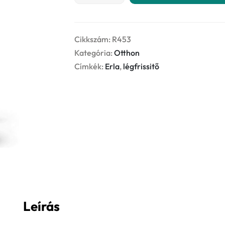
-
PURE
AIR
Cikkszám:
R453
100ml
Kategória:
Otthon
légfrissítő
Címkék:
Erla
,
légfrissitő
mennyiség
Leírás