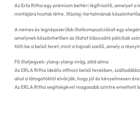
Az Erla Ritha egy prémium beltéri légfrissítő, amelyet a
mintájára hoztak létre. Illóolaj-tartalmának köszönhetően
A nemes és legnépszerűbb illatkompozíciókat egy elegán
amelynek köszönhetően az illatot kibocsátó pálcikák szó
tölti be a belső teret, mint a hajnali szellő, amely a résnyi
Fő illatjegyek: ylang-ylang virág, zöld alma
Az ERLA Ritha ideális otthoni belső terekben, szállodákb
ahol a látogatóktól elvárják, hogy jól és kényelmesen ér
Az ERLA Ritha segítségével magasabb szintre emelheti be