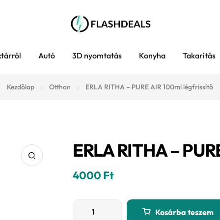
tárról
Autó
3D nyomtatás
Konyha
Takarítás
Kezdőlap
Otthon
ERLA RITHA – PURE AIR 100ml légfrissítő
ERLA RITHA – PURE 
4000
Ft
ERLA
Kosárba teszem
RITHA