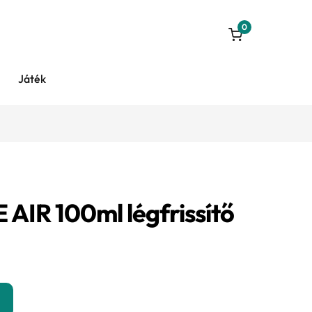
0
Játék
AIR 100ml légfrissítő