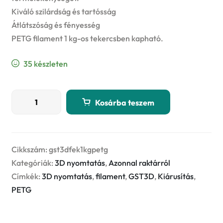
Kiváló szilárdság és tartósság
Átlátszóság és fényesség
PETG filament 1 kg-os tekercsben kapható.
35 készleten
GST3D
Kosárba teszem
PETG
Filament
1,75mm
1kg
Cikkszám:
gst3dfek1kgpetg
Fekete
Kategóriák:
3D nyomtatás
,
Azonnal raktárról
mennyiség
Címkék:
3D nyomtatás
,
filament
,
GST3D
,
Kiárusítás
,
PETG