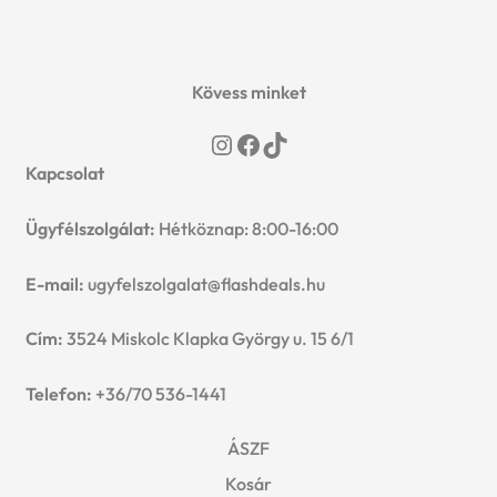
5999 Ft.
5499 Ft.
Kövess minket
Instagram
Facebook
TikTok
Kapcsolat
Ügyfélszolgálat:
Hétköznap: 8:00-16:00
E-mail:
ugyfelszolgalat@flashdeals.hu
Cím:
3524 Miskolc Klapka György u. 15 6/1
Telefon:
+36/70 536-1441
ÁSZF
Kosár