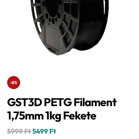
-8%
GST3D PETG Filament
1,75mm 1kg Fekete
Original
Current
5999
Ft
5499
Ft