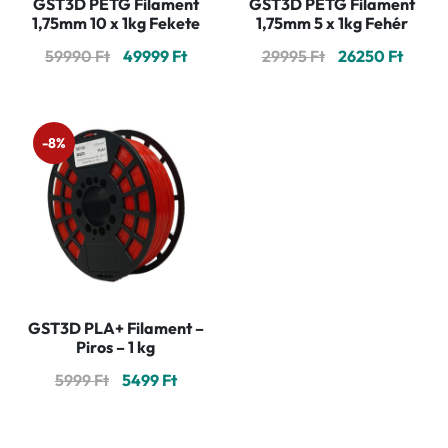
GST3D PETG Filament
GST3D PETG Filament
1,75mm 10 x 1kg Fekete
1,75mm 5 x 1kg Fehér
Original
Current
Original
Curre
59990
Ft
49999
Ft
29995
Ft
26250
Ft
price
price
price
price
was:
is:
was:
is:
59990 Ft.
49999 Ft.
29995 Ft.
26250 
-8%
GST3D PLA+ Filament –
Piros – 1 kg
Original
Current
5999
Ft
5499
Ft
price
price
was:
is: