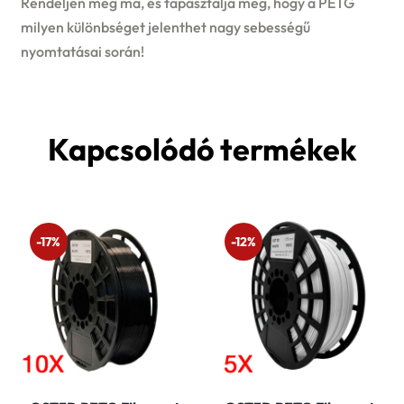
Rendeljen még ma, és tapasztalja meg, hogy a PETG
milyen különbséget jelenthet nagy sebességű
nyomtatásai során!
Kapcsolódó termékek
-17%
-12%