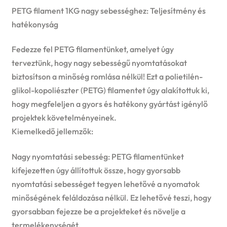
price
price
PETG filament 1KG nagy sebességhez: Teljesítmény és
was:
is:
hatékonyság
5999 Ft.
5499 Ft.
Fedezze fel PETG filamentünket, amelyet úgy
terveztünk, hogy nagy sebességű nyomtatásokat
biztosítson a minőség romlása nélkül! Ezt a polietilén-
glikol-kopoliészter (PETG) filamentet úgy alakítottuk ki,
hogy megfeleljen a gyors és hatékony gyártást igénylő
projektek követelményeinek.
Kiemelkedő jellemzők:
Nagy nyomtatási sebesség: PETG filamentünket
kifejezetten úgy állítottuk össze, hogy gyorsabb
nyomtatási sebességet tegyen lehetővé a nyomatok
minőségének feláldozása nélkül. Ez lehetővé teszi, hogy
gyorsabban fejezze be a projekteket és növelje a
termelékenységét.