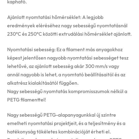
kapható.
Ajánlott nyomtatási hőmérséklet: A legjobb
eredmények eléréséhez nagy sebességű nyomtatásnál
230°C és 250°C közötti extrudálási hőmérséklet ajánlott.
Nyomtatási sebesség: Ez a filament más anyagokhoz
képest jelentősen nagyobb nyomtatási sebességet tesz
lehetővé, az ajánlott sebesség akár 300 mm/s vagy
annál nagyobb is lehet, a nyomtató beállításaitól és az
alkatrész kialakításától függően.
Nagy sebességű nyomtatás kompromisszumok nélkül a
PETG filamenttel!
Nagy sebességű PETG-alapanyagunkkal új szintre
emelheti nyomtatási projektjeit, és a teljesítmény és a
hatékonyság tökéletes kombinációját érheti el.