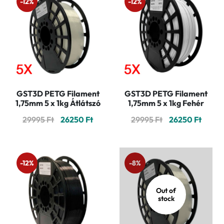
-12%
-12%
GST3D PETG Filament
GST3D PETG Filament
1,75mm 5 x 1kg Átlátszó
1,75mm 5 x 1kg Fehér
Original
Current
Original
Curre
29995
Ft
26250
Ft
29995
Ft
26250
Ft
price
price
price
price
was:
is:
was:
is:
29995 Ft.
26250 Ft.
29995 Ft.
26250 
-12%
-8%
Out of
stock