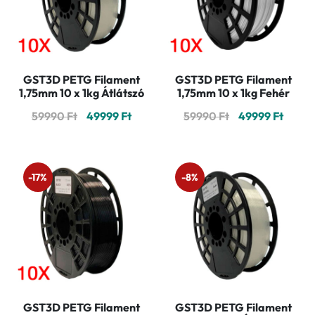
GST3D PETG Filament
GST3D PETG Filament
1,75mm 10 x 1kg Átlátszó
1,75mm 10 x 1kg Fehér
Original
Current
Original
Curre
59990
Ft
49999
Ft
59990
Ft
49999
Ft
price
price
price
price
was:
is:
was:
is:
59990 Ft.
49999 Ft.
59990 Ft.
49999 
-17%
-8%
GST3D PETG Filament
GST3D PETG Filament