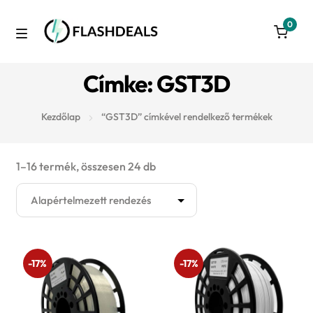
0
Skip
Skip
to
to
M
navigation
content
Azonnal raktárról
Címke: GST3D
e
Autó
n
Kezdőlap
“GST3D” címkével rendelkező termékek
u
3D nyomtatás
1–16 termék, összesen 24 db
Konyha
Takarítás
-17%
-17%
Játék