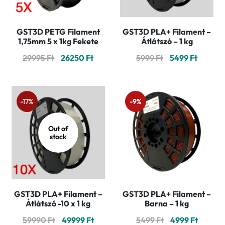
GST3D PETG Filament
GST3D PLA+ Filament –
1,75mm 5 x 1kg Fekete
Átlátszó – 1 kg
Original
Current
Original
Curren
29995
Ft
26250
Ft
5999
Ft
5499
Ft
price
price
price
price
was:
is:
was:
is:
29995 Ft.
26250 Ft.
5999 Ft.
5499 Ft
-17%
-9%
Out of
stock
GST3D PLA+ Filament –
GST3D PLA+ Filament –
Átlátszó -10 x 1 kg
Barna – 1 kg
Original
Current
Original
Curren
59990
Ft
49999
Ft
5499
Ft
4999
Ft