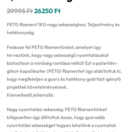
Original
Current
29995
Ft
26250
Ft
price
price
PETG filament 1KG nagy sebességhez: Teljesítmény és
was:
is:
hatékonyság
29995 Ft.
26250 Ft.
Fedezze fel PETG filamentünket, amelyet úgy
terveztünk, hogy nagy sebességű nyomtatásokat
biztosítson a minőség romlása nélkül! Ezt a polietilén-
glikol-kopoliészter (PETG) filamentet úgy alakítottuk ki,
hogy megfeleljen a gyors és hatékony gyártást igénylő
projektek követelményeinek.
Kiemelkedő jellemzők:
Nagy nyomtatási sebesség: PETG filamentünket
kifejezetten úgy állítottuk össze, hogy gyorsabb
nyomtatási sebességet tegyen lehetővé a nyomatok