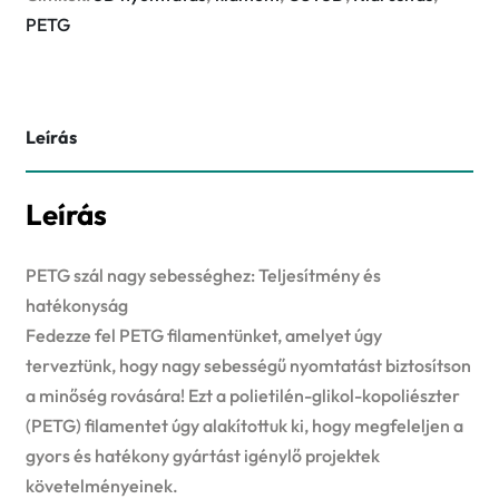
Átlátszó
PETG
mennyiség
Leírás
Leírás
PETG szál nagy sebességhez: Teljesítmény és
hatékonyság
Fedezze fel PETG filamentünket, amelyet úgy
terveztünk, hogy nagy sebességű nyomtatást biztosítson
a minőség rovására! Ezt a polietilén-glikol-kopoliészter
(PETG) filamentet úgy alakítottuk ki, hogy megfeleljen a
gyors és hatékony gyártást igénylő projektek
követelményeinek.