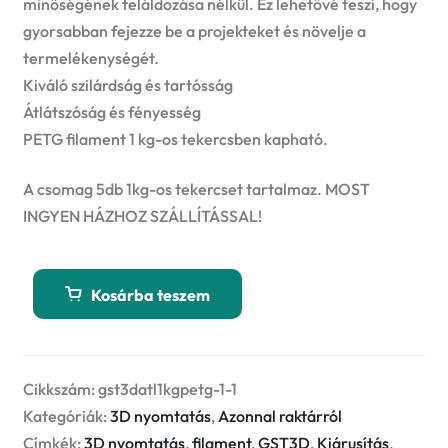
minőségének feláldozása nélkül. Ez lehetővé teszi, hogy
gyorsabban fejezze be a projekteket és növelje a
termelékenységét.
Kiváló szilárdság és tartósság
Átlátszóság és fényesség
PETG filament 1 kg-os tekercsben kapható.
A csomag 5db 1kg-os tekercset tartalmaz. MOST
INGYEN HÁZHOZ SZÁLLÍTÁSSAL!
GST3D
Kosárba teszem
PETG
Filament
1,75mm
5
Cikkszám:
gst3datl1kgpetg-1-1
x
Kategóriák:
3D nyomtatás
,
Azonnal raktárról
1kg
Címkék:
3D nyomtatás
,
filament
,
GST3D
,
Kiárusítás
,