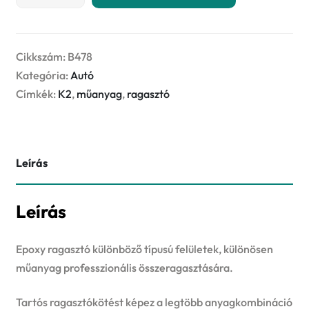
PLASTIPOX
25g
-
műanyag
Cikkszám:
B478
epoxy
Kategória:
Autó
ragasztó
Címkék:
K2
,
műanyag
,
ragasztó
mennyiség
Leírás
Leírás
Epoxy ragasztó különböző típusú felületek, különösen
műanyag professzionális összeragasztására.
Tartós ragasztókötést képez a legtöbb anyagkombináció