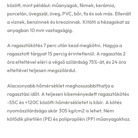
között, mint például: műanyagok, fémek, kerámia,
porcelán, üvegszál, üveg, PVC, bőr, fa és sok más. Ellenáll
a víznek, benzinnek és kreozinnak. Kitölti a hézagokat az
anyagban 10 mm vastagságig.
A ragasztókötés 7 perc után kezd megkötni. Hagyja a
ragasztott tárgyat 15 percig érintetlenül. A ragasztás 2
óra elteltével eléri a végső szilárdság 75%-át, és 24 óra
elteltével teljesen megszilárdul.
Alacsonyabb hőmérséklet meghosszabbíthatja a
ragasztási időt. A teljesen kikeményedett ragasztókötés
-55C és +120C közötti hőmérsékletet is kibír. A kötés
nyomószilárdsága akár 305 kg/cm2 is lehet. Nem
kötődik plietilén (PE) és polipropilén (PP) műanyagokhoz.