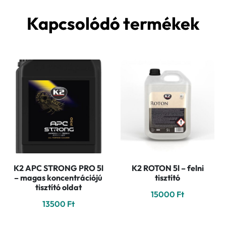
Kapcsolódó termékek
K2 APC STRONG PRO 5l
K2 ROTON 5l – felni
– magas koncentrációjú
tisztító
tisztító oldat
15000
Ft
13500
Ft