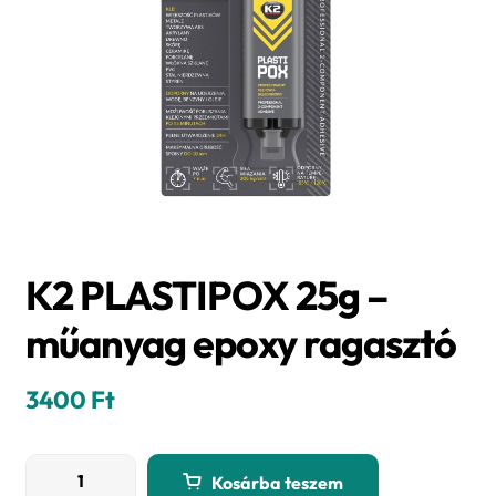
K2 PLASTIPOX 25g –
műanyag epoxy ragasztó
3400
Ft
K2
Kosárba teszem