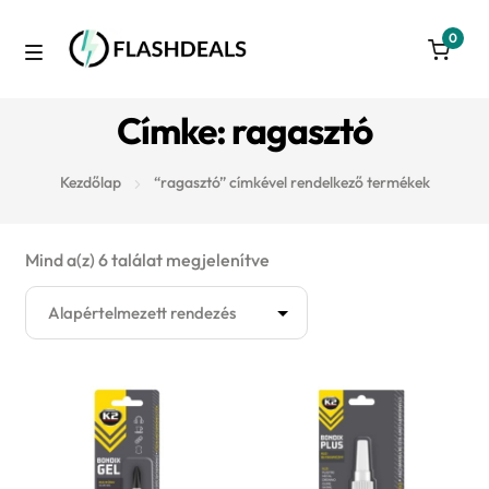
0
Skip
Skip
to
to
M
navigation
content
Azonnal raktárról
Címke: ragasztó
e
Autó
n
Kezdőlap
“ragasztó” címkével rendelkező termékek
u
3D nyomtatás
Mind a(z) 6 találat megjelenítve
Konyha
Takarítás
Játék