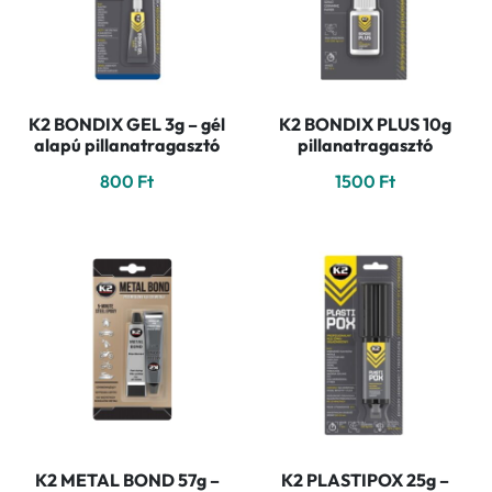
K2 BONDIX GEL 3g – gél
K2 BONDIX PLUS 10g
alapú pillanatragasztó
pillanatragasztó
800
Ft
1500
Ft
K2 METAL BOND 57g –
K2 PLASTIPOX 25g –