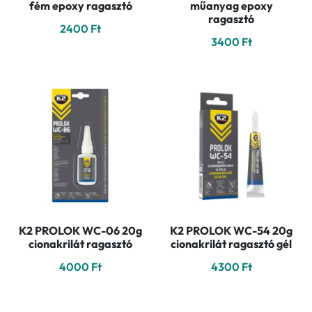
fém epoxy ragasztó
műanyag epoxy
ragasztó
2400
Ft
3400
Ft
K2 PROLOK WC-06 20g
K2 PROLOK WC-54 20g
cionakrilát ragasztó
cionakrilát ragasztó gél
4000
Ft
4300
Ft