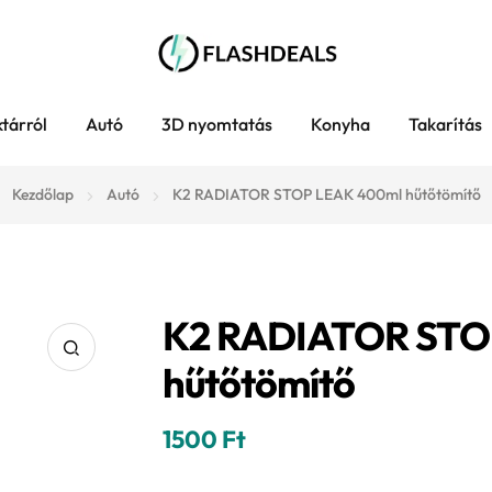
tárról
Autó
3D nyomtatás
Konyha
Takarítás
Kezdőlap
Autó
K2 RADIATOR STOP LEAK 400ml hűtőtömítő
K2 RADIATOR STO
hűtőtömítő
1500
Ft