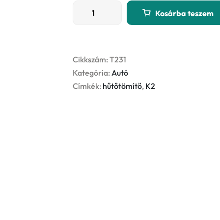
K2
Kosárba teszem
RADIATOR
STOP
LEAK
400ml
Cikkszám:
T231
hűtőtömítő
Kategória:
Autó
mennyiség
Címkék:
hűtőtömítő
,
K2