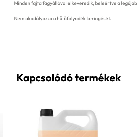
Minden fajta fagyállóval elkeveredik, beleértve a legújab
Nem akadályozza a hűtőfolyadék keringését.
Kapcsolódó termékek