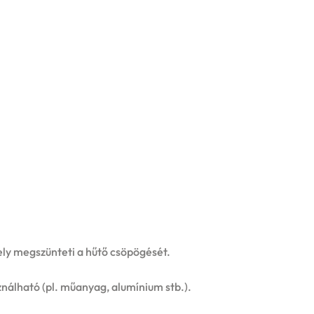
ely megszünteti a hűtő csöpögését.
nálható (pl. műanyag, alumínium stb.).