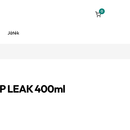
0
Játék
P LEAK 400ml