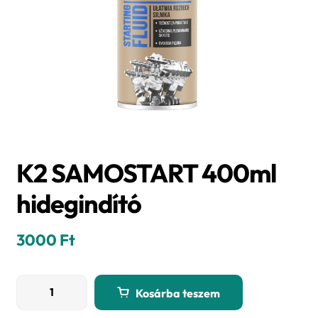
K2 SAMOSTART 400ml
hidegindító
3000
Ft
K2
Kosárba teszem
SAMOSTART