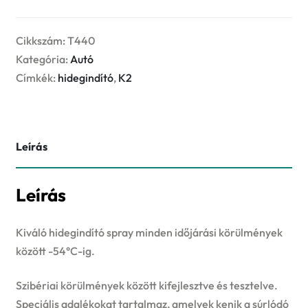
400ml
hidegindító
mennyiség
Cikkszám:
T440
Kategória:
Autó
Címkék:
hidegindító
,
K2
Leírás
Leírás
Kiváló hidegindító spray minden időjárási körülmények
között -54°C-ig.
Szibériai körülmények között kifejlesztve és tesztelve.
Speciális adalékokat tartalmaz, amelyek kenik a súrlódó