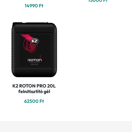
15000
Ft
14990
Ft
K2 ROTON PRO 20L
felnitisztító gél
62500
Ft