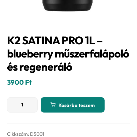
K2 SATINA PRO 1L –
blueberry műszerfalápoló
és regeneráló
3900
Ft
K2
Kosárba teszem
SATINA
PRO
1L
–
Cikkszám:
D5001