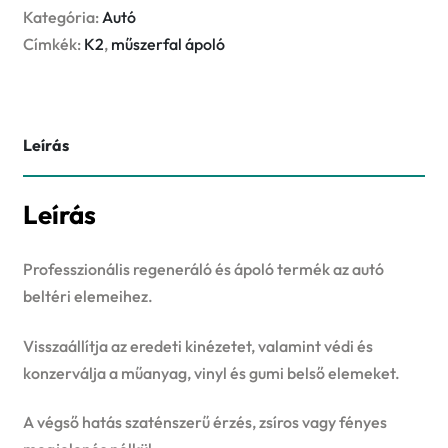
blueberry
Kategória:
Autó
műszerfalápoló
Címkék:
K2
,
műszerfal ápoló
és
regeneráló
mennyiség
Leírás
Leírás
Professzionális regeneráló és ápoló termék az autó
beltéri elemeihez.
Visszaállítja az eredeti kinézetet, valamint védi és
konzerválja a műanyag, vinyl és gumi belső elemeket.
A végső hatás szaténszerű érzés, zsíros vagy fényes