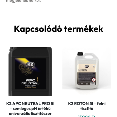
megjelenés nélkül.
Kapcsolódó termékek
K2 APC NEUTRAL PRO 5l
K2 ROTON 5l – felni
– semleges pH értékű
tisztító
univerzális tisztítószer