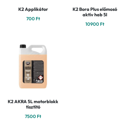
K2 Applikátor
K2 Bora Plus előmosó
aktív hab 5l
700
Ft
10900
Ft
K2 AKRA 5L motorblokk
tisztító
7500
Ft