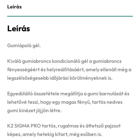
Leírás
Leírás
Gumiápoló gél.
Kiváló gumiabroncs kondicionáló gél a gumiabroncs
fényességéért és helyreállításáért, amely ellenáll még a
legszélsőségesebb időjárási körülményeknek is.
Egyedülálló összetétele megállítja a gumi barnulását és
lehetővé teszi, hogy egy magas fényű, tartós nedves
gumi kinézet jöjjön létre.
K2 SIGMA PRO tartós, rugalmas és áttetsző pajzsot
képez, amely hetekig kitart, még esőben is.