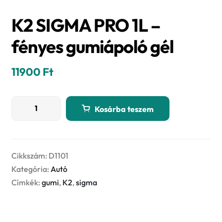
K2 SIGMA PRO 1L –
fényes gumiápoló gél
11900
Ft
K2
Kosárba teszem
SIGMA
PRO
1L
-
Cikkszám:
D1101
fényes
Kategória:
Autó
gumiápoló
Címkék:
gumi
,
K2
,
sigma
gél
mennyiség