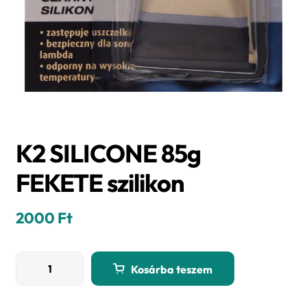
K2 SILICONE 85g
FEKETE szilikon
2000
Ft
K2
Kosárba teszem
SILICONE
85g