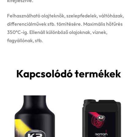
kifejlesztve.
Felhasználható olajteknők, szelepfedelek, váltóházak,
differenciálművek stb. tömítésére. Maximális hőtűrés
350°C-ig. Ellenáll különböző olajoknak, víznek,
fagyállónak, stb.
Kapcsolódó termékek