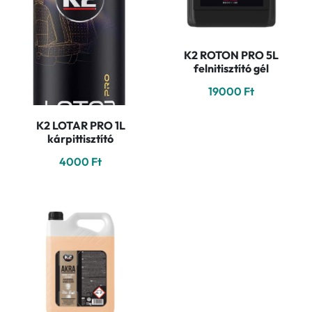
K2 ROTON PRO 5L
felnitisztító gél
19000
Ft
K2 LOTAR PRO 1L
kárpittisztító
4000
Ft