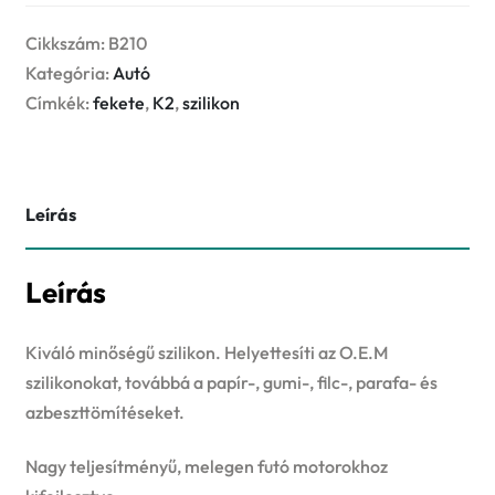
FEKETE
szilikon
Cikkszám:
B210
mennyiség
Kategória:
Autó
Címkék:
fekete
,
K2
,
szilikon
Leírás
Leírás
Kiváló minőségű szilikon. Helyettesíti az O.E.M
szilikonokat, továbbá a papír-, gumi-, filc-, parafa- és
azbeszttömítéseket.
Nagy teljesítményű, melegen futó motorokhoz