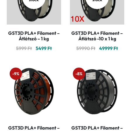
GST3D PLA+ Filament –
GST3D PLA+ Filament –
Átlátszó – 1 kg
Átlátszó -10 x 1 kg
Original
Current
Original
Curre
5999
Ft
5499
Ft
59990
Ft
49999
Ft
price
price
price
price
was:
is:
was:
is:
5999 Ft.
5499 Ft.
59990 Ft.
49999 
-9%
-8%
GST3D PLA+ Filament –
GST3D PLA+ Filament –