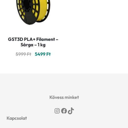
GST3D PLA+ Filament –
Sárga – 1 kg
Original
Current
5999
Ft
5499
Ft
price
price
was:
is:
5999 Ft.
5499 Ft.
Kövess minket
Instagram
Facebook
TikTok
Kapcsolat