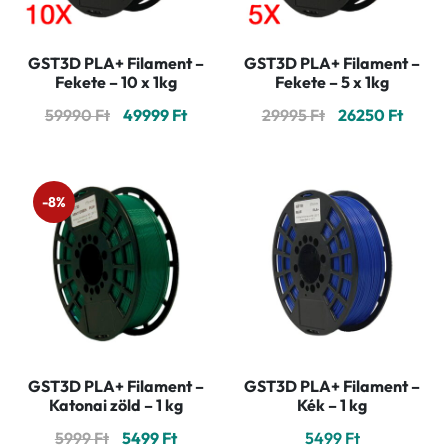
GST3D PLA+ Filament –
GST3D PLA+ Filament –
Fekete – 10 x 1kg
Fekete – 5 x 1kg
Original
Current
Original
Curre
59990
Ft
49999
Ft
29995
Ft
26250
Ft
price
price
price
price
was:
is:
was:
is:
59990 Ft.
49999 Ft.
29995 Ft.
26250 
-8%
GST3D PLA+ Filament –
GST3D PLA+ Filament –
Katonai zöld – 1 kg
Kék – 1 kg
Original
Current
5999
Ft
5499
Ft
5499
Ft