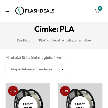
0
Skip
Skip
to
to
M
navigation
content
Azonnal raktárról
Címke: PLA
e
Autó
n
Kezdőlap
“PLA” címkével rendelkező termékek
u
3D nyomtatás
Mind a(z) 15 találat megjelenítve
Konyha
Takarítás
-8%
-17%
Játék
Out of
Out of
stock
stock