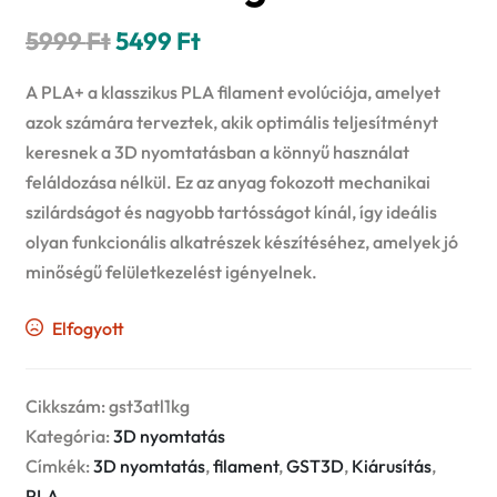
Original
Current
5999
Ft
5499
Ft
price
price
A PLA+ a klasszikus PLA filament evolúciója, amelyet
was:
is:
azok számára terveztek, akik optimális teljesítményt
keresnek a 3D nyomtatásban a könnyű használat
5999 Ft.
5499 Ft.
feláldozása nélkül. Ez az anyag fokozott mechanikai
szilárdságot és nagyobb tartósságot kínál, így ideális
olyan funkcionális alkatrészek készítéséhez, amelyek jó
minőségű felületkezelést igényelnek.
Elfogyott
Cikkszám:
gst3atl1kg
Kategória:
3D nyomtatás
Címkék:
3D nyomtatás
,
filament
,
GST3D
,
Kiárusítás
,
PLA