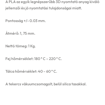
A PLA az egyik legnépszerűbb 3D nyomtató anyag kiváló
jellemzői és jó nyomtatási tulajdonságai miatt.
Pontosság +/- 0.03 mm.
Átmérő: 1, 75 mm.
Nettó tömeg: 1 Kg.
Fej hőmérséklet: 180 ° C – 220 ° C.
Tálca hőmérséklet: 40 – 60 ° C.
A tekercs vákuumcsomagolt, belül silica tasakkal.