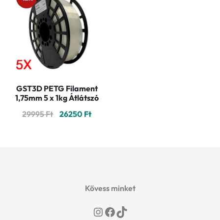
GST3D PETG Filament
1,75mm 5 x 1kg Átlátszó
Original
Current
29995
Ft
26250
Ft
price
price
was:
is:
29995 Ft.
26250 Ft.
Kövess minket
Instagram
Facebook
TikTok