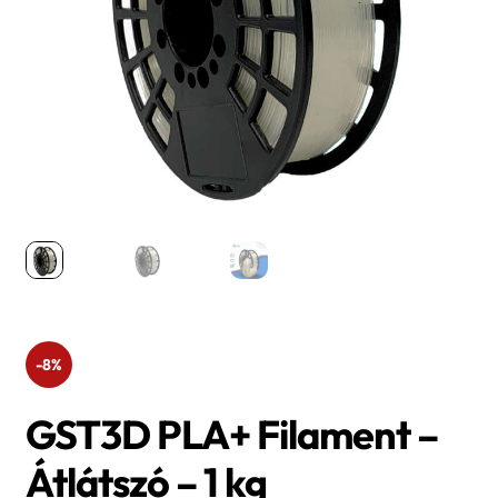
-8%
GST3D PLA+ Filament –
Átlátszó – 1 kg