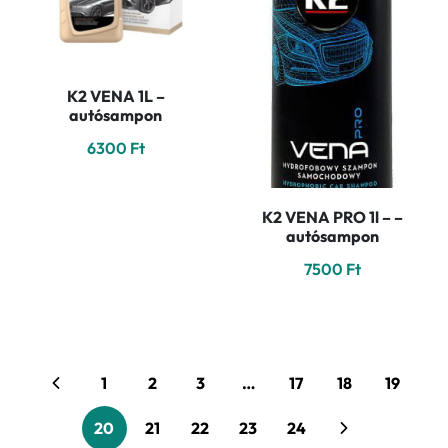
K2 VENA 1L –
autósampon
6300
Ft
K2 VENA PRO 1l – –
autósampon
7500
Ft
1
2
3
…
17
18
19
20
21
22
23
24