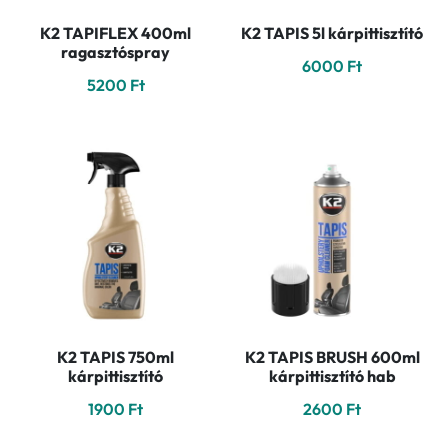
K2 TAPIFLEX 400ml
K2 TAPIS 5l kárpittisztító
ragasztóspray
6000
Ft
5200
Ft
K2 TAPIS 750ml
K2 TAPIS BRUSH 600ml
kárpittisztító
kárpittisztító hab
1900
Ft
2600
Ft