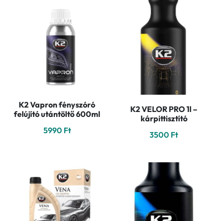
K2 Vapron fényszóró
K2 VELOR PRO 1l –
felújító utántöltő 600ml
kárpittisztító
5990
Ft
3500
Ft