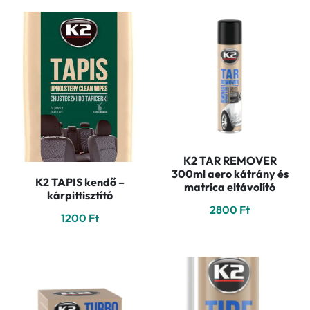
K2 TAR REMOVER
300ml aero kátrány és
K2 TAPIS kendő –
matrica eltávolító
kárpittisztító
2800
Ft
1200
Ft