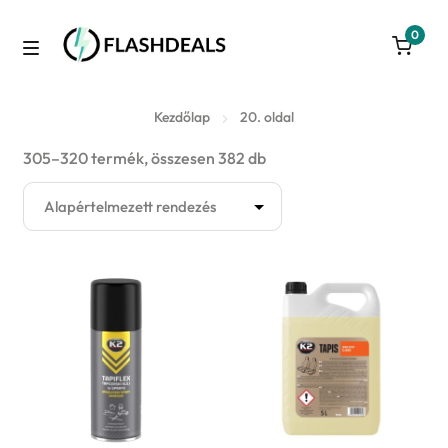
0
Skip
Skip
to
to
M
navigation
content
Azonnal raktárról
e
Kezdőlap
20. oldal
305–320 termék, összesen 382 db
Autó
n
u
3D nyomtatás
Konyha
Takarítás
Játék